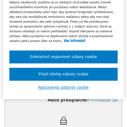
Vážený návštevník, snažíme sa zo všetkých síl prinášať vysokú úroveň
akademickom prostredí ojedinelým pokusom o prehľadné
používateľského komfortu pri používaní našich webstránok. Medzi
spracovanie najstarších úsekov vo vývoji ľudstva na
základné predpoklady patrí napr. aby správne fungovalo vyhľadávanie,
aby sme vás neobťažovali nevhodnou reklamou alebo aby sme mali
pedagogické účely. Študentom práv i kolegom vyučujúcim
dostatok podnetov, ako web vylepšovať. Preto od Vás potrebujeme
právne dejiny ju odporúčam do pozornosti ako študijný
súhlas so spracovaním súborov cookies, t. j. malých súborov, ktoré sa
dočasne ukladajú vo vašom prehliadači. Vopred ďakujeme za udelenie
materiál užitočne dopĺňajúci iné právnohistorické
súhlasu. Dáta využijeme na zlepšovanie našich služieb a prispôsobenie
učebnice, ktoré sa dôležitej problematike pravekého a
obsahu webu priamo Vám na mieru.
Viac informácií
starovekého vývoja venujú len v obmedzenom rozsahu (v
lepšom prípade), alebo sa jej nevenujú vôbec. V súčasnej
Odmietnut nepovinné súbory cookie
historickej vede a rovnako tak aj v právnej histórii je totiž,
a to nielen na Slovensku, rozšírenou praxou orientovať
Prijať všetky súbory cookie
univ
Nastavenia súborov cookie
Máte predplatné?
Prihláste sa