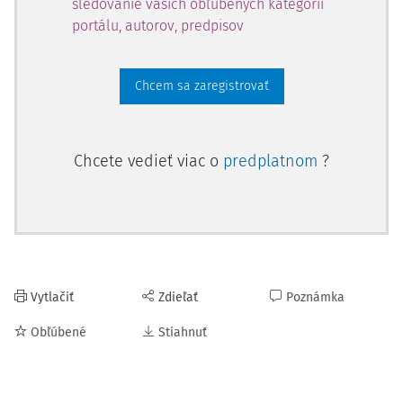
sledovanie vašich obľúbených kategórií
portálu, autorov, predpisov
Chcem sa zaregistrovať
Chcete vedieť viac o
predplatnom
?
Vytlačiť
Zdieľať
Poznámka
Obľúbené
Stiahnuť