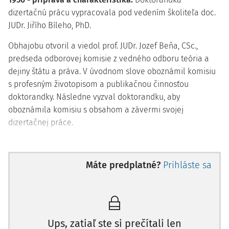
dizertačnú prácu vypracovala pod vedením školiteľa doc.
JUDr. Jiřího Bíleho, PhD.
Obhajobu otvoril a viedol prof. JUDr. Jozef Beňa, CSc.,
predseda odborovej komisie z vedného odboru teória a
dejiny štátu a práva. V úvodnom slove oboznámil komisiu
s profesným životopisom a publikačnou činnosťou
doktorandky. Následne vyzval doktorandku, aby
oboznámila komisiu s obsahom a závermi svojej
dizertačnej práce.
Máte predplatné?
Prihláste sa
Ups, zatiaľ ste si prečítali len