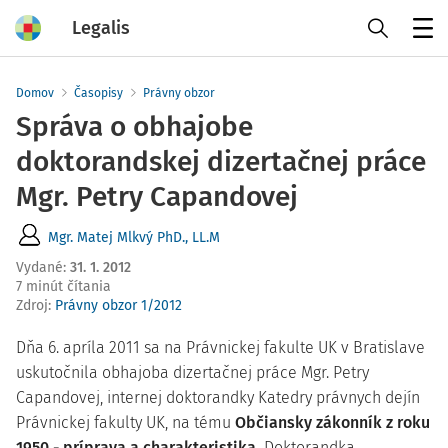
Legalis
Menu
Domov
Časopisy
Právny obzor
Správa o obhajobe
doktorandskej dizertačnej práce
Mgr. Petry Capandovej
Mgr. Matej Mlkvý PhD., LL.M
Vydané
:
31. 1. 2012
7 minút čítania
Zdroj
:
Právny obzor 1/2012
Dňa 6. apríla 2011 sa na Právnickej fakulte UK v Bratislave
uskutočnila obhajoba dizertačnej práce Mgr. Petry
Capandovej, internej doktorandky Katedry právnych dejín
Právnickej fakulty UK, na tému
Občiansky zákonník z roku
1950 - príprava a charakteristika.
Doktorandka