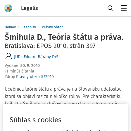
Legalis
Menu
Domov
Časopisy
Právny obzor
Šmihula D., Teória štátu a práva.
Bratislava: EPOS 2010, strán 397
JUDr. Eduard Bárány DrSc.
Vydané
:
30. 9. 2010
11 minút čítania
Zdroj
:
Právny obzor 5/2010
Učebnica teórie štátu a práva je na Slovensku udalosťou,
ktorá sa objaví raz za niekoľko rokov. Pre charakteristiku
knihy Dr. Šmihulu je kľúčovým prvé slovo tejto recenzie
"učebnica". Autor podriadil text jeho pedagogickému účelu
a podáva rozsiahlu, náročnú problematiku rozčlenenú na
Súhlas s cookies
malé časti zrozumiteľným jazykom. Prácu tvorí 24 ďalej