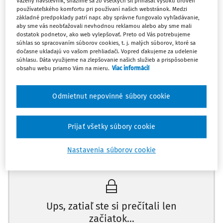
Vážený návštevník, snažíme sa zo všetkých síl prinášať vysokú úroveň
delených kapitol. K prehľadnosti prispieva číslovanie
používateľského komfortu pri používaní našich webstránok. Medzi
odstavcov, ktorých je 1542. Učebnica sa vracia k spojeniu
základné predpoklady patrí napr. aby správne fungovalo vyhľadávanie,
aby sme vás neobťažovali nevhodnou reklamou alebo aby sme mali
teórie štátu a teórie práva do jedného výkladu, ktoré
dostatok podnetov, ako web vylepšovať. Preto od Vás potrebujeme
ostalo zachované na viacerých právnických fakultách v
súhlas so spracovaním súborov cookies, t. j. malých súborov, ktoré sa
dočasne ukladajú vo vašom prehliadači. Vopred ďakujeme za udelenie
názve predmetu. Autor reflektuje i niektoré novšie
súhlasu. Dáta využijeme na zlepšovanie našich služieb a prispôsobenie
názorové prúdy (napr. právny pluralizmus).
obsahu webu priamo Vám na mieru.
Viac informácií
Silnou stránkou práce je zakotvenie v antropológii a
Odmietnut nepovinné súbory cookie
politológii, odrážajúce autorovo neobvykle široké
vzdelanie (doktoráty z medicíny, politológie, práva, získané
na Slovensku
Prijať všetky súbory cookie
Máte predplatné?
Prihláste sa
Nastavenia súborov cookie
Ups, zatiaľ ste si prečítali len
začiatok...