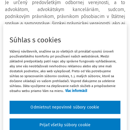
Je určený predovšetkým odbornej verejnosti, a to
advokátom, advokátskym kanceláriám, sudcom,
podnikovým právnikom, právnikom pôsobiacim v štátnej
správe a samospráve, širokej právnickej verejnosti, ako aj
študentom právnických fakúlt.
Súhlas s cookies
Formálne a obsahové požiadavky na príspevky
Privítame články rôzneho zamerania, spracovania a
Vážený návštevník, snažíme sa zo všetkých síl prinášať vysokú úroveň
rozsahu, venujúce sa súkromnému právu.
používateľského komfortu pri používaní našich webstránok. Medzi
základné predpoklady patrí napr. aby správne fungovalo vyhľadávanie,
Predpokladáme, že nám autorky a autori budú zasielať
aby sme vás neobťažovali nevhodnou reklamou alebo aby sme mali
štyri základné druhy príspevkov.
dostatok podnetov, ako web vylepšovať. Preto od Vás potrebujeme
- V podrobnejších štúdiách autorky a autori ponúknu
súhlas so spracovaním súborov cookies, t. j. malých súborov, ktoré sa
dočasne ukladajú vo vašom prehliadači. Vopred ďakujeme za udelenie
podrobnú analýzu konkrétneho problému, tak – pokiaľ je
súhlasu. Dáta využijeme na zlepšovanie našich služieb a prispôsobenie
to možné a vhodné – z pohľadu doktríny, ako aj zo
obsahu webu priamo Vám na mieru.
Viac informácií
skúseností aplikačných orgánov.
- Prehľadové príspevky systematizujúce poznatky či
Odmietnut nepovinné súbory cookie
výsledky rozhodovacej činnosti v určitej oblasti do
užívateľsky vhodnej podoby.
- Informačné príspevky prinášajúce informácie o novej
Prijať všetky súbory cookie