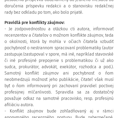
doručenia príspevku redakcii a o stanovisku redakčnej
rady bez odkladu po tom, ako bolo prijaté.
Pravidlá pre konflikty záujmov:
- Je zodpovednosťou a otázkou cti autora, informovať
recenzentov a čitateľov o možnom konflikte záujmov, teda
o okolnosti, ktorá by mohla v očiach čitateľa vzbudiť
pochybnosť o nestrannom spracovaní problematiky (autor
zastupuje/zastupoval v spore, má iné, napríklad stavovské
či iné profesijné prepojenie s problematikou či už ako
sudca, prokurátor, advokát, exekútor, rozhodca a pod.).
Samotný konflikt záujmov ani pochybnosť o ňom
neobmedzujú možnosť jeho publikácie, čitateľ však musí
byť o ňom informovaný pri zachovaní pravidiel poctivej
profesijnej mlčanlivosti. Spravidla sa za dostatočný
považuje odkaz na samotné pracovisko, resp. profesijnú
afiliáciu autora.
- Konflikt záujmov bude zohľadňovaný aj v rámci
anonymného recenzného postupu. Bude zabezpečené,