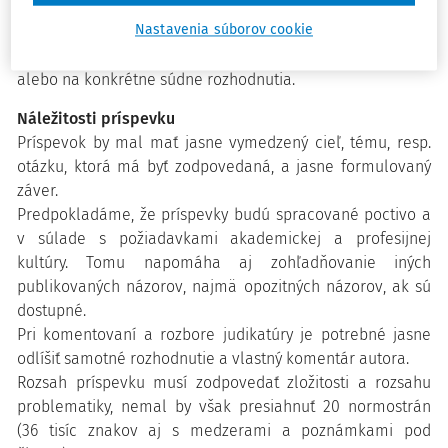
právnej úprave či súdnych rozhodnutiach.
Nastavenia súborov cookie
- Kritické reakcie a iné vstupy do diskusie ponúknu iné
pohľady na ustálenú aplikačnú prax, názory v doktríne
alebo na konkrétne súdne rozhodnutia.
Náležitosti príspevku
Príspevok by mal mať jasne vymedzený cieľ, tému, resp.
otázku, ktorá má byť zodpovedaná, a jasne formulovaný
záver.
Predpokladáme, že príspevky budú spracované poctivo a
v súlade s požiadavkami akademickej a profesijnej
kultúry. Tomu napomáha aj zohľadňovanie iných
publikovaných názorov, najmä opozitných názorov, ak sú
dostupné.
Pri komentovaní a rozbore judikatúry je potrebné jasne
odlíšiť samotné rozhodnutie a vlastný komentár autora.
Rozsah príspevku musí zodpovedať zložitosti a rozsahu
problematiky, nemal by však presiahnuť 20 normostrán
(36 tisíc znakov aj s medzerami a poznámkami pod