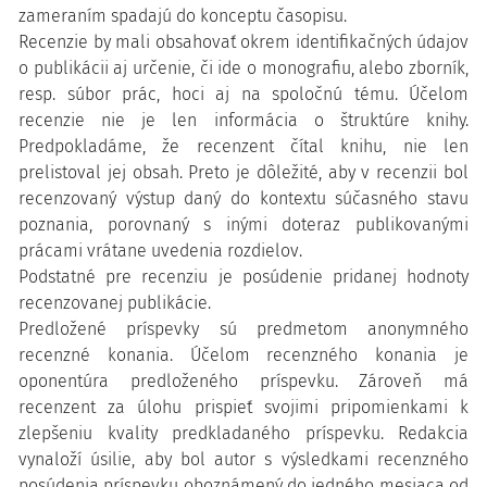
zameraním spadajú do konceptu časopisu.
Recenzie by mali obsahovať okrem identifikačných údajov
o publikácii aj určenie, či ide o monografiu, alebo zborník,
resp. súbor prác, hoci aj na spoločnú tému. Účelom
recenzie nie je len informácia o štruktúre knihy.
Predpokladáme, že recenzent čítal knihu, nie len
prelistoval jej obsah. Preto je dôležité, aby v recenzii bol
recenzovaný výstup daný do kontextu súčasného stavu
poznania, porovnaný s inými doteraz publikovanými
prácami vrátane uvedenia rozdielov.
Podstatné pre recenziu je posúdenie pridanej hodnoty
recenzovanej publikácie.
Predložené príspevky sú predmetom anonymného
recenzné konania. Účelom recenzného konania je
oponentúra predloženého príspevku. Zároveň má
recenzent za úlohu prispieť svojimi pripomienkami k
zlepšeniu kvality predkladaného príspevku. Redakcia
vynaloží úsilie, aby bol autor s výsledkami recenzného
posúdenia príspevku oboznámený do jedného mesiaca od