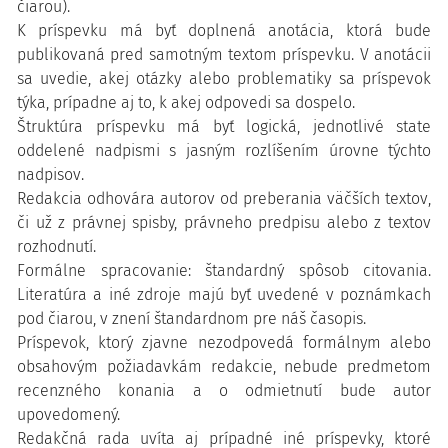
čiarou).
K príspevku má byť doplnená anotácia, ktorá bude
publikovaná pred samotným textom príspevku. V anotácii
sa uvedie, akej otázky alebo problematiky sa príspevok
týka, prípadne aj to, k akej odpovedi sa dospelo.
Štruktúra príspevku má byť logická, jednotlivé state
oddelené nadpismi s jasným rozlíšením úrovne týchto
nadpisov.
Redakcia odhovára autorov od preberania väčších textov,
či už z právnej spisby, právneho predpisu alebo z textov
rozhodnutí.
Formálne spracovanie: štandardný spôsob citovania.
Literatúra a iné zdroje majú byť uvedené v poznámkach
pod čiarou, v znení štandardnom pre náš časopis.
Príspevok, ktorý zjavne nezodpovedá formálnym alebo
obsahovým požiadavkám redakcie, nebude predmetom
recenzného konania a o odmietnutí bude autor
upovedomený.
Redakčná rada uvíta aj prípadné iné príspevky, ktoré