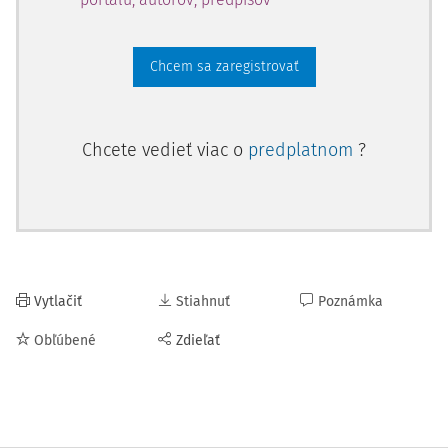
Chcem sa zaregistrovať
Chcete vedieť viac o
predplatnom
?
Vytlačiť
Stiahnuť
Poznámka
Obľúbené
Zdieľať