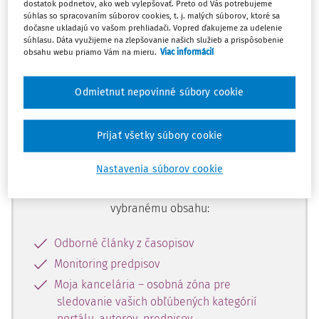
dostatok podnetov, ako web vylepšovať. Preto od Vás potrebujeme
začiatok...
súhlas so spracovaním súborov cookies, t. j. malých súborov, ktoré sa
dočasne ukladajú vo vašom prehliadači. Vopred ďakujeme za udelenie
súhlasu. Dáta využijeme na zlepšovanie našich služieb a prispôsobenie
obsahu webu priamo Vám na mieru.
Viac informácií
Celý odborný obsah z tejto oblasti je
dostupný predplatiteľom portálu.
Odmietnut nepovinné súbory cookie
Odomknite si prístup k odbornému
Prijať všetky súbory cookie
obsahu a získajte prístup na 10 dní
zdarma, stačí sa len zaregistrovať.
Nastavenia súborov cookie
Vďaka registrácii získate prístup aj k
vybranému obsahu:
Odborné články z časopisov
Monitoring predpisov
Moja kancelária – osobná zóna pre
sledovanie vašich obľúbených kategórií
portálu, autorov, predpisov