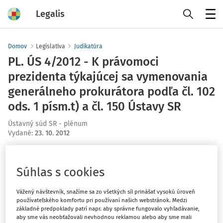
Legalis
Menu
Domov
Legislatíva
Judikatúra
PL. ÚS 4/2012 - K právomoci
prezidenta týkajúcej sa vymenovania
generálneho prokurátora podľa čl. 102
ods. 1 písm.t) a čl. 150 Ústavy SR
Ústavný súd SR - plénum
Vydané
:
23. 10. 2012
Máte predplatné?
Prihláste sa
Súhlas s cookies
Vážený návštevník, snažíme sa zo všetkých síl prinášať vysokú úroveň
používateľského komfortu pri používaní našich webstránok. Medzi
základné predpoklady patrí napr. aby správne fungovalo vyhľadávanie,
Ups, zatiaľ ste si prečítali len
aby sme vás neobťažovali nevhodnou reklamou alebo aby sme mali