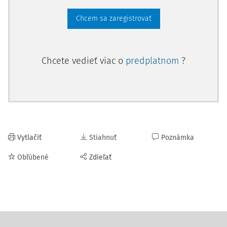
Chcem sa zaregistrovať
Chcete vedieť viac o
predplatnom
?
Vytlačiť
Stiahnuť
Poznámka
Obľúbené
Zdieľať