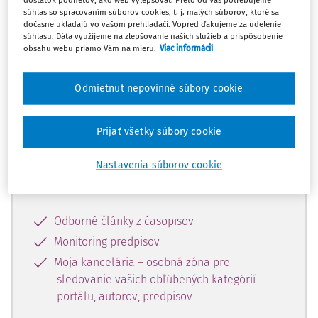
dostatok podnetov, ako web vylepšovať. Preto od Vás potrebujeme
súhlas so spracovaním súborov cookies, t. j. malých súborov, ktoré sa
dočasne ukladajú vo vašom prehliadači. Vopred ďakujeme za udelenie
Celý odborný obsah z tejto oblasti je
súhlasu. Dáta využijeme na zlepšovanie našich služieb a prispôsobenie
obsahu webu priamo Vám na mieru.
Viac informácií
dostupný predplatiteľom portálu.
Odmietnut nepovinné súbory cookie
Odomknite si prístup k odbornému
obsahu a získajte prístup na 10 dní
zdarma, stačí sa len zaregistrovať.
Prijať všetky súbory cookie
Nastavenia súborov cookie
Vďaka registrácii získate prístup aj k
vybranému obsahu:
Odborné články z časopisov
Monitoring predpisov
Moja kancelária – osobná zóna pre
sledovanie vašich obľúbených kategórií
portálu, autorov, predpisov