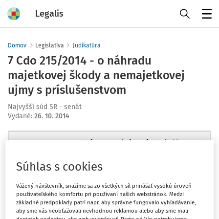
Legalis
Menu
Domov
Legislatíva
Judikatúra
7 Cdo 215/2014 - o náhradu
majetkovej škody a nemajetkovej
ujmy s príslušenstvom
Najvyšší súd SR - senát
Vydané
:
26. 10. 2014
Máte predplatné?
Prihláste sa
Súhlas s cookies
Vážený návštevník, snažíme sa zo všetkých síl prinášať vysokú úroveň
používateľského komfortu pri používaní našich webstránok. Medzi
Ups, zatiaľ ste si prečítali len
základné predpoklady patrí napr. aby správne fungovalo vyhľadávanie,
začiatok...
aby sme vás neobťažovali nevhodnou reklamou alebo aby sme mali