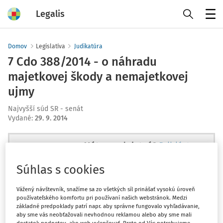
Legalis
Menu
Domov
Legislatíva
Judikatúra
7 Cdo 388/2014 - o náhradu
majetkovej škody a nemajetkovej
ujmy
Najvyšší súd SR - senát
Vydané
:
29. 9. 2014
Máte predplatné?
Prihláste sa
Súhlas s cookies
Vážený návštevník, snažíme sa zo všetkých síl prinášať vysokú úroveň
používateľského komfortu pri používaní našich webstránok. Medzi
Ups, zatiaľ ste si prečítali len
základné predpoklady patrí napr. aby správne fungovalo vyhľadávanie,
začiatok...
aby sme vás neobťažovali nevhodnou reklamou alebo aby sme mali