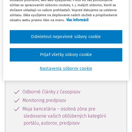
dostatok podnetov, ako web vylepšovať. Preto od Vás potrebujeme
súhlas so spracovaním súborov cookies, t. j. malých súborov, ktoré sa
dočasne ukladajú vo vašom prehliadači. Vopred ďakujeme za udelenie
Celý odborný obsah z tejto oblasti je
súhlasu. Dáta využijeme na zlepšovanie našich služieb a prispôsobenie
obsahu webu priamo Vám na mieru.
Viac informácií
dostupný predplatiteľom portálu.
Odmietnut nepovinné súbory cookie
Odomknite si prístup k odbornému
obsahu a získajte prístup na 10 dní
zdarma, stačí sa len zaregistrovať.
Prijať všetky súbory cookie
Nastavenia súborov cookie
Vďaka registrácii získate prístup aj k
vybranému obsahu:
Odborné články z časopisov
Monitoring predpisov
Moja kancelária – osobná zóna pre
sledovanie vašich obľúbených kategórií
portálu, autorov, predpisov