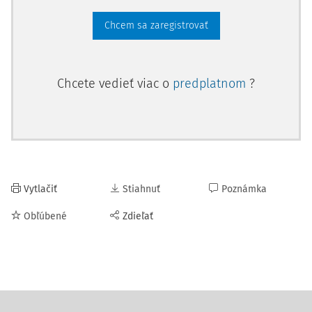
Chcem sa zaregistrovať
Chcete vedieť viac o
predplatnom
?
Vytlačiť
Stiahnuť
Poznámka
Obľúbené
Zdieľať