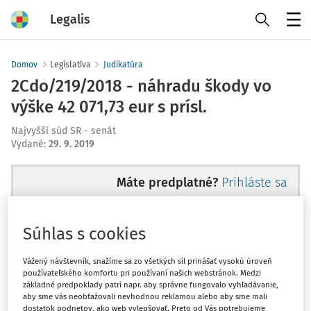
Legalis
Menu
Domov
Legislatíva
Judikatúra
2Cdo/219/2018 - náhradu škody vo
výške 42 071,73 eur s prísl.
Najvyšší súd SR - senát
Vydané
:
29. 9. 2019
Máte predplatné?
Prihláste sa
Súhlas s cookies
Ups, zatiaľ ste si prečítali len
Vážený návštevník, snažíme sa zo všetkých síl prinášať vysokú úroveň
používateľského komfortu pri používaní našich webstránok. Medzi
začiatok...
základné predpoklady patrí napr. aby správne fungovalo vyhľadávanie,
aby sme vás neobťažovali nevhodnou reklamou alebo aby sme mali
dostatok podnetov, ako web vylepšovať. Preto od Vás potrebujeme