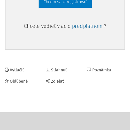
Chcem sa zaregistrovať
Chcete vedieť viac o
predplatnom
?
Vytlačiť
Stiahnuť
Poznámka
Obľúbené
Zdieľať