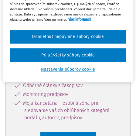
súhlas so spracovaním súborov cookies, t. j. malých súborov, ktoré sa
Celý odborný obsah z tejto oblasti je
dočasne ukladajú vo vašom prehliadači. Vopred ďakujeme za udelenie
súhlasu. Dáta využijeme na zlepšovanie našich služieb a prispôsobenie
dostupný predplatiteľom portálu.
obsahu webu priamo Vám na mieru.
Viac informácií
Odomknite si prístup k odbornému
Odmietnut nepovinné súbory cookie
obsahu a získajte prístup na 10 dní
zdarma, stačí sa len zaregistrovať.
Prijať všetky súbory cookie
Vďaka registrácii získate prístup aj k
Nastavenia súborov cookie
vybranému obsahu:
Odborné články z časopisov
Monitoring predpisov
Moja kancelária – osobná zóna pre
sledovanie vašich obľúbených kategórií
portálu, autorov, predpisov