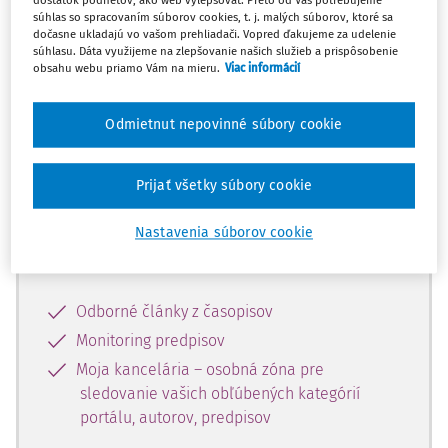
dostatok podnetov, ako web vylepšovať. Preto od Vás potrebujeme
súhlas so spracovaním súborov cookies, t. j. malých súborov, ktoré sa
dočasne ukladajú vo vašom prehliadači. Vopred ďakujeme za udelenie
Celý odborný obsah z tejto oblasti je
súhlasu. Dáta využijeme na zlepšovanie našich služieb a prispôsobenie
obsahu webu priamo Vám na mieru.
Viac informácií
dostupný predplatiteľom portálu.
Odmietnut nepovinné súbory cookie
Odomknite si prístup k odbornému
obsahu a získajte prístup na 10 dní
zdarma, stačí sa len zaregistrovať.
Prijať všetky súbory cookie
Nastavenia súborov cookie
Vďaka registrácii získate prístup aj k
vybranému obsahu:
Odborné články z časopisov
Monitoring predpisov
Moja kancelária – osobná zóna pre
sledovanie vašich obľúbených kategórií
portálu, autorov, predpisov