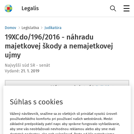
Legalis
Menu
Domov
Legislatíva
Judikatúra
19XCdo/196/2016 - náhradu
majetkovej škody a nemajetkovej
ujmy
Najvyšší súd SR - senát
Vydané
:
21. 1. 2019
Máte predplatné?
Prihláste sa
Súhlas s cookies
Vážený návštevník, snažíme sa zo všetkých síl prinášať vysokú úroveň
používateľského komfortu pri používaní našich webstránok. Medzi
Ups, zatiaľ ste si prečítali len
základné predpoklady patrí napr. aby správne fungovalo vyhľadávanie,
začiatok...
aby sme vás neobťažovali nevhodnou reklamou alebo aby sme mali