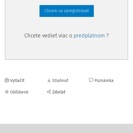
Chcem sa zaregistrovať
Chcete vedieť viac o
predplatnom
?
Vytlačiť
Stiahnuť
Poznámka
Obľúbené
Zdieľať