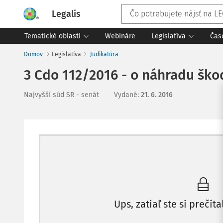
Legalis
Tematické oblasti
Webináre
Legislatíva
Čas
Domov
Legislatíva
Judikatúra
3 Cdo 112/2016 - o náhradu ško
Najvyšší súd SR - senát
Vydané
:
21. 6. 2016
Ups, zatiaľ ste si prečíta