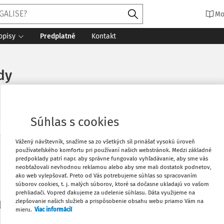
Mo
opisy
Predplatné
Kontakt
dy
Súhlas s cookies
Vytlačiť
Vážený návštevník, snažíme sa zo všetkých síl prinášať vysokú úroveň
Máte predplatné?
Prihláste sa
používateľského komfortu pri používaní našich webstránok. Medzi základné
predpoklady patrí napr. aby správne fungovalo vyhľadávanie, aby sme vás
neobťažovali nevhodnou reklamou alebo aby sme mali dostatok podnetov,
Obľúbené
ako web vylepšovať. Preto od Vás potrebujeme súhlas so spracovaním
súborov cookies, t. j. malých súborov, ktoré sa dočasne ukladajú vo vašom
prehliadači. Vopred ďakujeme za udelenie súhlasu. Dáta využijeme na
Stiahnuť
zlepšovanie našich služieb a prispôsobenie obsahu webu priamo Vám na
li len začiatok...
mieru.
Viac informácií