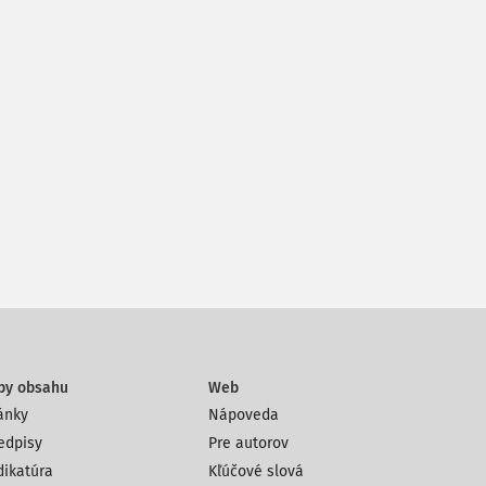
py obsahu
Web
ánky
Nápoveda
edpisy
Pre autorov
dikatúra
Kľúčové slová