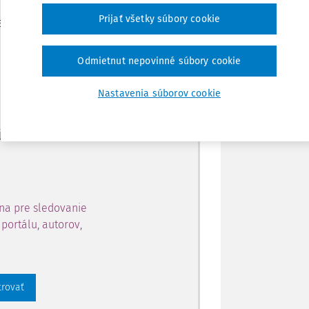
Zdieľať
Prijať všetky súbory cookie
je dostupný predplatiteľom
Poznámka
Odmietnut nepovinné súbory cookie
ahu a získajte prístup na 10
Nastavenia súborov cookie
 zaregistrovať.
 aj k vybranému obsahu:
na pre sledovanie
portálu, autorov,
trovať