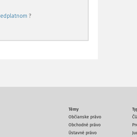
redplatnom
?
Témy
Ty
Občianske právo
Čl
Obchodné právo
Pr
Ústavné právo
Ju