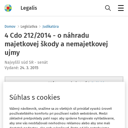
Legalis
Menu
Domov
Legislatíva
Judikatúra
4 Cdo 212/2014 - o náhradu
majetkovej škody a nemajetkovej
ujmy
Najvyšší súd SR - senát
Vydané
:
24. 3. 2015
Máte predplatné?
Prihláste sa
Súhlas s cookies
Vážený návštevník, snažíme sa zo všetkých síl prinášať vysokú úroveň
používateľského komfortu pri používaní našich webstránok. Medzi
Ups, zatiaľ ste si prečítali len
základné predpoklady patrí napr. aby správne fungovalo vyhľadávanie,
začiatok...
aby sme vás neobťažovali nevhodnou reklamou alebo aby sme mali