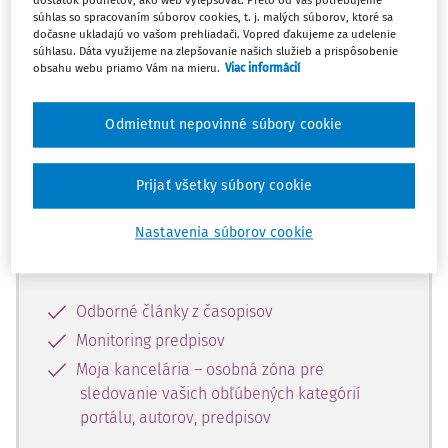
dostatok podnetov, ako web vylepšovať. Preto od Vás potrebujeme
súhlas so spracovaním súborov cookies, t. j. malých súborov, ktoré sa
dočasne ukladajú vo vašom prehliadači. Vopred ďakujeme za udelenie
Celý odborný obsah z tejto oblasti je
súhlasu. Dáta využijeme na zlepšovanie našich služieb a prispôsobenie
obsahu webu priamo Vám na mieru.
Viac informácií
dostupný predplatiteľom portálu.
Odmietnut nepovinné súbory cookie
Odomknite si prístup k odbornému
obsahu a získajte prístup na 10 dní
zdarma, stačí sa len zaregistrovať.
Prijať všetky súbory cookie
Nastavenia súborov cookie
Vďaka registrácii získate prístup aj k
vybranému obsahu:
Odborné články z časopisov
Monitoring predpisov
Moja kancelária – osobná zóna pre
sledovanie vašich obľúbených kategórií
portálu, autorov, predpisov