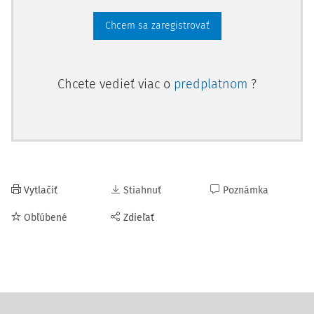
Chcem sa zaregistrovať
Chcete vedieť viac o
predplatnom
?
Vytlačiť
Stiahnuť
Poznámka
Obľúbené
Zdieľať