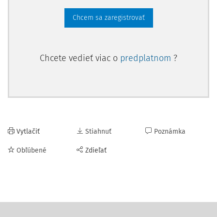
Chcem sa zaregistrovať
Chcete vedieť viac o
predplatnom
?
Vytlačiť
Stiahnuť
Poznámka
Obľúbené
Zdieľať