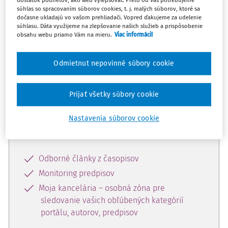
dostatok podnetov, ako web vylepšovať. Preto od Vás potrebujeme
súhlas so spracovaním súborov cookies, t. j. malých súborov, ktoré sa
dočasne ukladajú vo vašom prehliadači. Vopred ďakujeme za udelenie
Celý odborný obsah z tejto oblasti je
súhlasu. Dáta využijeme na zlepšovanie našich služieb a prispôsobenie
obsahu webu priamo Vám na mieru.
Viac informácií
dostupný predplatiteľom portálu.
Odmietnut nepovinné súbory cookie
Odomknite si prístup k odbornému
obsahu a získajte prístup na 10 dní
zdarma, stačí sa len zaregistrovať.
Prijať všetky súbory cookie
Nastavenia súborov cookie
Vďaka registrácii získate prístup aj k
vybranému obsahu:
Odborné články z časopisov
Monitoring predpisov
Moja kancelária – osobná zóna pre
sledovanie vašich obľúbených kategórií
portálu, autorov, predpisov