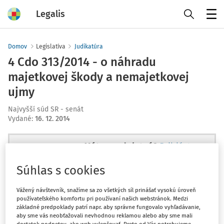
Legalis
Menu
Domov
Legislatíva
Judikatúra
4 Cdo 313/2014 - o náhradu
majetkovej škody a nemajetkovej
ujmy
Najvyšší súd SR - senát
Vydané
:
16. 12. 2014
Máte predplatné?
Prihláste sa
Súhlas s cookies
Vážený návštevník, snažíme sa zo všetkých síl prinášať vysokú úroveň
používateľského komfortu pri používaní našich webstránok. Medzi
Ups, zatiaľ ste si prečítali len
základné predpoklady patrí napr. aby správne fungovalo vyhľadávanie,
začiatok...
aby sme vás neobťažovali nevhodnou reklamou alebo aby sme mali