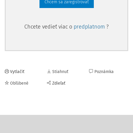
Chcem sa zaregistrovať
Chcete vedieť viac o
predplatnom
?
Vytlačiť
Stiahnuť
Poznámka
Obľúbené
Zdieľať