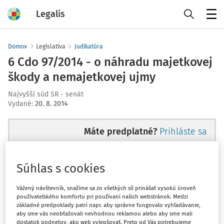
Legalis
Menu
Domov
Legislatíva
Judikatúra
6 Cdo 97/2014 - o náhradu majetkovej
škody a nemajetkovej ujmy
Najvyšší súd SR - senát
Vydané
:
20. 8. 2014
Máte predplatné?
Prihláste sa
Súhlas s cookies
Ups, zatiaľ ste si prečítali len
Vážený návštevník, snažíme sa zo všetkých síl prinášať vysokú úroveň
používateľského komfortu pri používaní našich webstránok. Medzi
začiatok...
základné predpoklady patrí napr. aby správne fungovalo vyhľadávanie,
aby sme vás neobťažovali nevhodnou reklamou alebo aby sme mali
dostatok podnetov, ako web vylepšovať. Preto od Vás potrebujeme