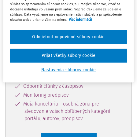
súhlas so spracovaním súborov cookies, t. j. malých súborov, ktoré sa
Celý odborný obsah z tejto oblasti je
dočasne ukladajú vo vašom prehliadači. Vopred ďakujeme za udelenie
súhlasu. Dáta využijeme na zlepšovanie našich služieb a prispôsobenie
dostupný predplatiteľom portálu.
obsahu webu priamo Vám na mieru.
Viac informácií
Odomknite si prístup k odbornému
Odmietnut nepovinné súbory cookie
obsahu a získajte prístup na 10 dní
zdarma, stačí sa len zaregistrovať.
Prijať všetky súbory cookie
Vďaka registrácii získate prístup aj k
Nastavenia súborov cookie
vybranému obsahu:
Odborné články z časopisov
Monitoring predpisov
Moja kancelária – osobná zóna pre
sledovanie vašich obľúbených kategórií
portálu, autorov, predpisov