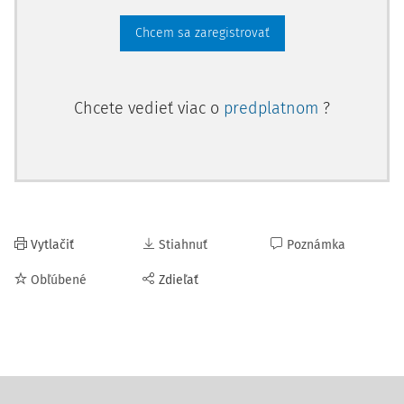
Chcem sa zaregistrovať
Chcete vedieť viac o
predplatnom
?
Vytlačiť
Stiahnuť
Poznámka
Obľúbené
Zdieľať