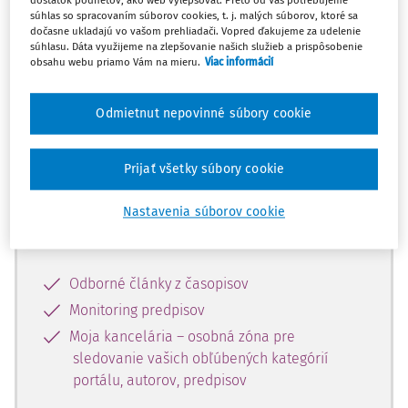
dostatok podnetov, ako web vylepšovať. Preto od Vás potrebujeme
súhlas so spracovaním súborov cookies, t. j. malých súborov, ktoré sa
dočasne ukladajú vo vašom prehliadači. Vopred ďakujeme za udelenie
Celý odborný obsah z tejto oblasti je
súhlasu. Dáta využijeme na zlepšovanie našich služieb a prispôsobenie
obsahu webu priamo Vám na mieru.
Viac informácií
dostupný predplatiteľom portálu.
Odmietnut nepovinné súbory cookie
Odomknite si prístup k odbornému
obsahu a získajte prístup na 10 dní
zdarma, stačí sa len zaregistrovať.
Prijať všetky súbory cookie
Nastavenia súborov cookie
Vďaka registrácii získate prístup aj k
vybranému obsahu:
Odborné články z časopisov
Monitoring predpisov
Moja kancelária – osobná zóna pre
sledovanie vašich obľúbených kategórií
portálu, autorov, predpisov