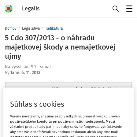
Legalis
Menu
Domov
Legislatíva
Judikatúra
5 Cdo 307/2013 - o náhradu
majetkovej škody a nemajetkovej
ujmy
Najvyšší súd SR - senát
Vydané
:
6. 11. 2013
Máte predplatné?
Prihláste sa
Súhlas s cookies
Vážený návštevník, snažíme sa zo všetkých síl prinášať vysokú úroveň
používateľského komfortu pri používaní našich webstránok. Medzi
Ups, zatiaľ ste si prečítali len
základné predpoklady patrí napr. aby správne fungovalo vyhľadávanie,
začiatok...
aby sme vás neobťažovali nevhodnou reklamou alebo aby sme mali