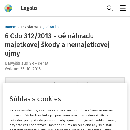
Legalis
Menu
Domov
Legislatíva
Judikatúra
6 Cdo 312/2013 - oé náhradu
majetkovej škody a nemajetkovej
ujmy
Najvyšší súd SR - senát
Vydané
:
23. 10. 2013
Máte predplatné?
Prihláste sa
Súhlas s cookies
Vážený návštevník, snažíme sa zo všetkých síl prinášať vysokú úroveň
používateľského komfortu pri používaní našich webstránok. Medzi
Ups, zatiaľ ste si prečítali len
základné predpoklady patrí napr. aby správne fungovalo vyhľadávanie,
začiatok...
aby sme vás neobťažovali nevhodnou reklamou alebo aby sme mali