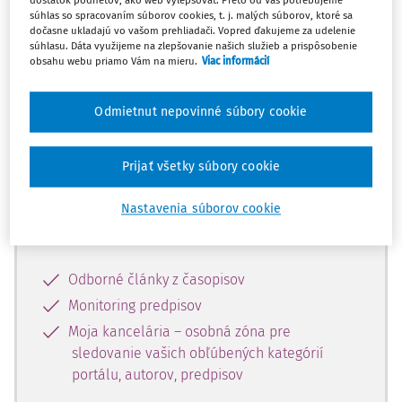
dostatok podnetov, ako web vylepšovať. Preto od Vás potrebujeme
súhlas so spracovaním súborov cookies, t. j. malých súborov, ktoré sa
dočasne ukladajú vo vašom prehliadači. Vopred ďakujeme za udelenie
Celý odborný obsah z tejto oblasti je
súhlasu. Dáta využijeme na zlepšovanie našich služieb a prispôsobenie
obsahu webu priamo Vám na mieru.
Viac informácií
dostupný predplatiteľom portálu.
Odmietnut nepovinné súbory cookie
Odomknite si prístup k odbornému
obsahu a získajte prístup na 10 dní
zdarma, stačí sa len zaregistrovať.
Prijať všetky súbory cookie
Nastavenia súborov cookie
Vďaka registrácii získate prístup aj k
vybranému obsahu:
Odborné články z časopisov
Monitoring predpisov
Moja kancelária – osobná zóna pre
sledovanie vašich obľúbených kategórií
portálu, autorov, predpisov