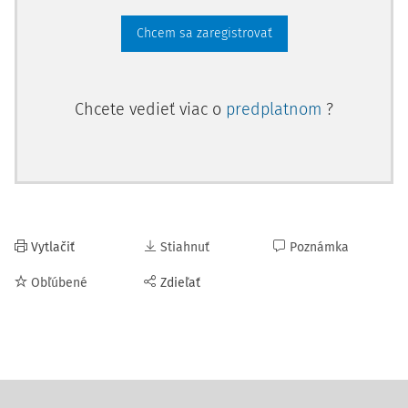
Chcem sa zaregistrovať
Chcete vedieť viac o
predplatnom
?
Vytlačiť
Stiahnuť
Poznámka
Obľúbené
Zdieľať