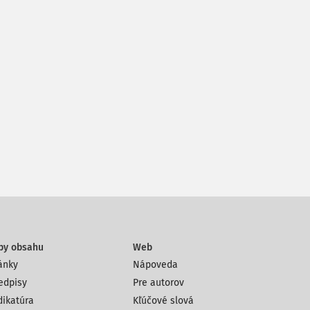
py obsahu
Web
ánky
Nápoveda
edpisy
Pre autorov
dikatúra
Kľúčové slová