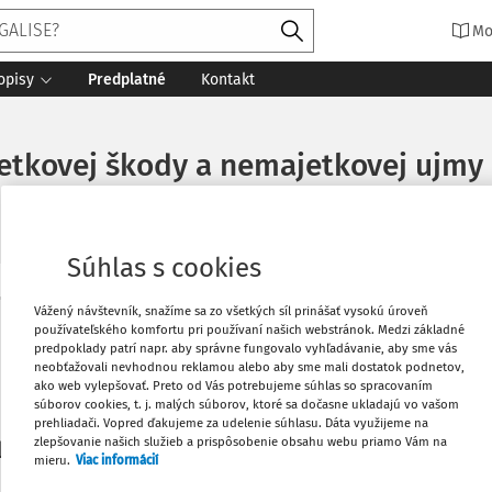
Mo
opisy
Predplatné
Kontakt
etkovej škody a nemajetkovej ujmy
Súhlas s cookies
Vytlačiť
Vážený návštevník, snažíme sa zo všetkých síl prinášať vysokú úroveň
Máte predplatné?
Prihláste sa
používateľského komfortu pri používaní našich webstránok. Medzi základné
predpoklady patrí napr. aby správne fungovalo vyhľadávanie, aby sme vás
neobťažovali nevhodnou reklamou alebo aby sme mali dostatok podnetov,
Obľúbené
ako web vylepšovať. Preto od Vás potrebujeme súhlas so spracovaním
súborov cookies, t. j. malých súborov, ktoré sa dočasne ukladajú vo vašom
prehliadači. Vopred ďakujeme za udelenie súhlasu. Dáta využijeme na
Stiahnuť
zlepšovanie našich služieb a prispôsobenie obsahu webu priamo Vám na
li len začiatok...
mieru.
Viac informácií