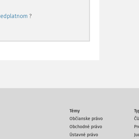
redplatnom
?
Témy
Ty
Občianske právo
Čl
Obchodné právo
Pr
Ústavné právo
Ju