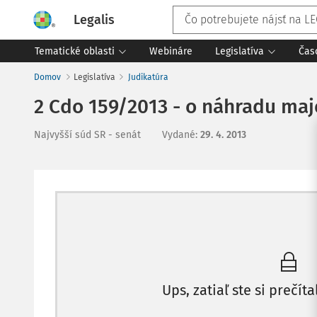
Legalis
Tematické oblasti
Webináre
Legislatíva
Čas
Domov
Legislatíva
Judikatúra
2 Cdo 159/2013 - o náhradu maj
Najvyšší súd SR - senát
Vydané
:
29. 4. 2013
Ups, zatiaľ ste si prečíta