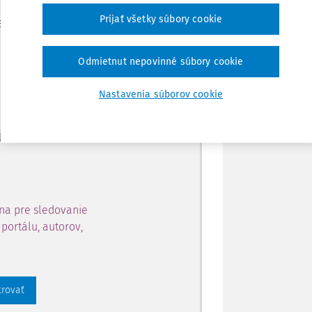
Zdieľať
Prijať všetky súbory cookie
je dostupný predplatiteľom
Poznámka
Odmietnut nepovinné súbory cookie
ahu a získajte prístup na 10
Nastavenia súborov cookie
 zaregistrovať.
 aj k vybranému obsahu:
na pre sledovanie
portálu, autorov,
trovať