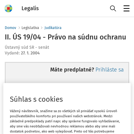
Legalis
Menu
Domov
Legislatíva
Judikatúra
II. ÚS 19/04 - Právo na súdnu ochranu
Ústavný súd SR - senát
Vydané
:
27. 1. 2004
Máte predplatné?
Prihláste sa
Súhlas s cookies
Ups, zatiaľ ste si prečítali len
začiatok...
Vážený návštevník, snažíme sa zo všetkých síl prinášať vysokú úroveň
používateľského komfortu pri používaní našich webstránok. Medzi
základné predpoklady patrí napr. aby správne fungovalo vyhľadávanie,
aby sme vás neobťažovali nevhodnou reklamou alebo aby sme mali
Celý odborný obsah z tejto oblasti je
dostatok podnetov, ako web vylepšovať. Preto od Vás potrebujeme