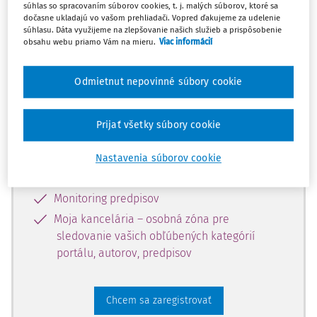
súhlas so spracovaním súborov cookies, t. j. malých súborov, ktoré sa
dostupný predplatiteľom portálu.
dočasne ukladajú vo vašom prehliadači. Vopred ďakujeme za udelenie
súhlasu. Dáta využijeme na zlepšovanie našich služieb a prispôsobenie
obsahu webu priamo Vám na mieru.
Viac informácií
Odomknite si prístup k odbornému
obsahu a získajte prístup na 10 dní
Odmietnut nepovinné súbory cookie
zdarma, stačí sa len zaregistrovať.
Prijať všetky súbory cookie
Vďaka registrácii získate prístup aj k
vybranému obsahu:
Nastavenia súborov cookie
Odborné články z časopisov
Monitoring predpisov
Moja kancelária – osobná zóna pre
sledovanie vašich obľúbených kategórií
portálu, autorov, predpisov
Chcem sa zaregistrovať