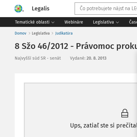
Legalis
Tematické oblasti
Webináre
Legislatíva
Čas
Domov
Legislatíva
Judikatúra
8 Sžo 46/2012 - Právomoc prok
Najvyšší súd SR - senát
Vydané
:
20. 8. 2013
Ups, zatiaľ ste si prečíta