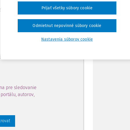
Zdieľať
Prijať všetky súbory cookie
je dostupný predplatiteľom
Poznámka
Odmietnut nepovinné súbory cookie
ahu a získajte prístup na 10
Nastavenia súborov cookie
 zaregistrovať.
 aj k vybranému obsahu:
na pre sledovanie
portálu, autorov,
trovať