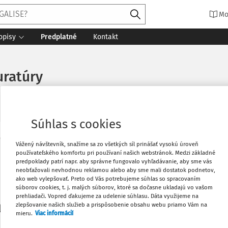
Mo
opisy
Predplatné
Kontakt
uratúry
Súhlas s cookies
Vytlačiť
Vážený návštevník, snažíme sa zo všetkých síl prinášať vysokú úroveň
Máte predplatné?
Prihláste sa
používateľského komfortu pri používaní našich webstránok. Medzi základné
predpoklady patrí napr. aby správne fungovalo vyhľadávanie, aby sme vás
neobťažovali nevhodnou reklamou alebo aby sme mali dostatok podnetov,
Obľúbené
ako web vylepšovať. Preto od Vás potrebujeme súhlas so spracovaním
súborov cookies, t. j. malých súborov, ktoré sa dočasne ukladajú vo vašom
prehliadači. Vopred ďakujeme za udelenie súhlasu. Dáta využijeme na
Stiahnuť
zlepšovanie našich služieb a prispôsobenie obsahu webu priamo Vám na
li len začiatok...
mieru.
Viac informácií