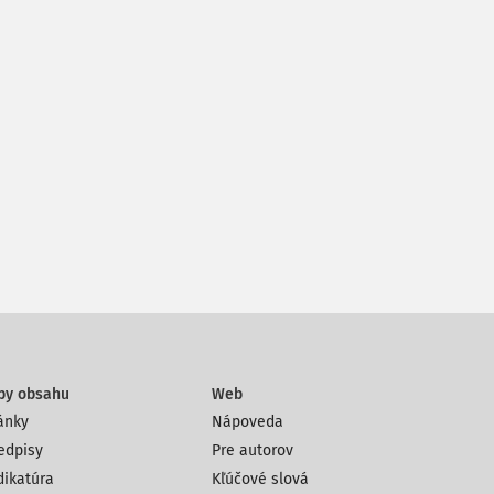
py obsahu
Web
ánky
Nápoveda
edpisy
Pre autorov
dikatúra
Kľúčové slová