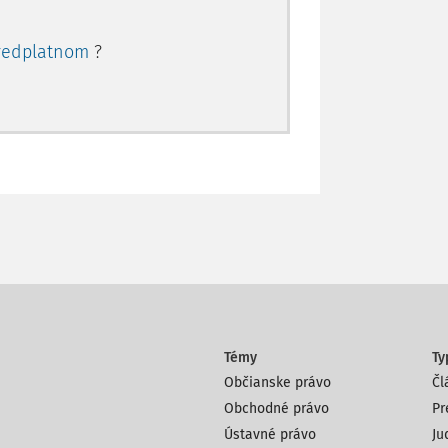
redplatnom
?
Témy
Ty
Občianske právo
Čl
Obchodné právo
Pr
Ústavné právo
Ju