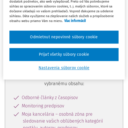
dostatok podnetov, ako web vylepšovať. Preto od Vás potrebujeme
začiatok...
súhlas so spracovaním súborov cookies, t. j. malých súborov, ktoré sa
dočasne ukladajú vo vašom prehliadači. Vopred ďakujeme za udelenie
súhlasu. Dáta využijeme na zlepšovanie našich služieb a prispôsobenie
obsahu webu priamo Vám na mieru.
Viac informácií
Celý odborný obsah z tejto oblasti je
dostupný predplatiteľom portálu.
Odmietnut nepovinné súbory cookie
Odomknite si prístup k odbornému
Prijať všetky súbory cookie
obsahu a získajte prístup na 10 dní
zdarma, stačí sa len zaregistrovať.
Nastavenia súborov cookie
Vďaka registrácii získate prístup aj k
vybranému obsahu:
Odborné články z časopisov
Monitoring predpisov
Moja kancelária – osobná zóna pre
sledovanie vašich obľúbených kategórií
portálu, autorov, predpisov