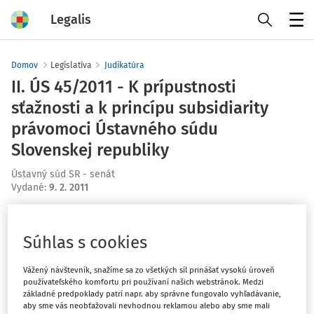
Legalis
Menu
Domov
Legislatíva
Judikatúra
II. ÚS 45/2011 - K prípustnosti
sťažnosti a k princípu subsidiarity
právomoci Ústavného súdu
Slovenskej republiky
Ústavný súd SR - senát
Vydané
:
9. 2. 2011
Máte predplatné?
Prihláste sa
Súhlas s cookies
Vážený návštevník, snažíme sa zo všetkých síl prinášať vysokú úroveň
používateľského komfortu pri používaní našich webstránok. Medzi
základné predpoklady patrí napr. aby správne fungovalo vyhľadávanie,
Ups, zatiaľ ste si prečítali len
aby sme vás neobťažovali nevhodnou reklamou alebo aby sme mali