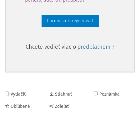
Chcem sa zaregistrovať
Chcete vedieť viac o
predplatnom
?
Vytlačiť
Stiahnuť
Poznámka
Obľúbené
Zdieľať