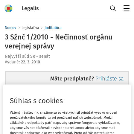
Legalis
Menu
Domov
Legislatíva
Judikatúra
3 Sžnč 1/2010 - Nečinnosť orgánu
verejnej správy
Najvyšší súd SR - senát
Vydané
:
22. 3. 2010
Máte predplatné?
Prihláste sa
Súhlas s cookies
Ups, zatiaľ ste si prečítali len
Vážený návštevník, snažíme sa zo všetkých síl prinášať vysokú úroveň
používateľského komfortu pri používaní našich webstránok. Medzi
začiatok...
základné predpoklady patrí napr. aby správne fungovalo vyhľadávanie,
aby sme vás neobťažovali nevhodnou reklamou alebo aby sme mali
dostatok podnetov, ako web vylepšovať. Preto od Vás potrebujeme