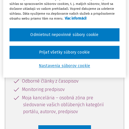
súhlas so spracovaním súborov cookies, t. j. malých súborov, ktoré sa
Celý odborný obsah z tejto oblasti je
dočasne ukladajú vo vašom prehliadači. Vopred ďakujeme za udelenie
súhlasu. Dáta využijeme na zlepšovanie našich služieb a prispôsobenie
dostupný predplatiteľom portálu.
obsahu webu priamo Vám na mieru.
Viac informácií
Odomknite si prístup k odbornému
Odmietnut nepovinné súbory cookie
obsahu a získajte prístup na 10 dní
zdarma, stačí sa len zaregistrovať.
Prijať všetky súbory cookie
Vďaka registrácii získate prístup aj k
Nastavenia súborov cookie
vybranému obsahu:
Odborné články z časopisov
Monitoring predpisov
Moja kancelária – osobná zóna pre
sledovanie vašich obľúbených kategórií
portálu, autorov, predpisov