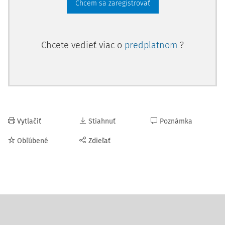
Chcem sa zaregistrovať
Chcete vedieť viac o
predplatnom
?
Vytlačiť
Stiahnuť
Poznámka
Obľúbené
Zdieľať