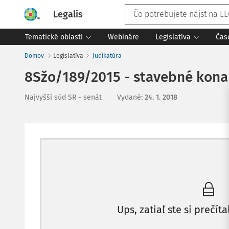
Legalis
Tematické oblasti
Webináre
Legislatíva
Čas
Domov
Legislatíva
Judikatúra
8Sžo/189/2015 - stavebné kona
Najvyšší súd SR - senát
Vydané
:
24. 1. 2018
Ups, zatiaľ ste si prečíta