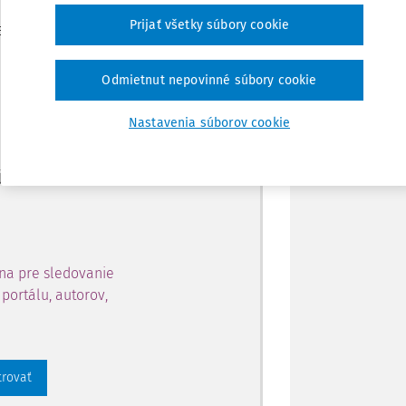
Zdieľať
Prijať všetky súbory cookie
je dostupný predplatiteľom
Poznámka
Odmietnut nepovinné súbory cookie
ahu a získajte prístup na 10
Nastavenia súborov cookie
 zaregistrovať.
 aj k vybranému obsahu:
na pre sledovanie
portálu, autorov,
trovať