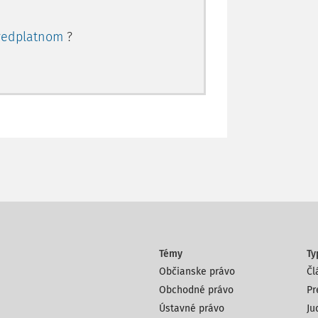
redplatnom
?
Témy
Ty
Občianske právo
Čl
Obchodné právo
Pr
Ústavné právo
Ju