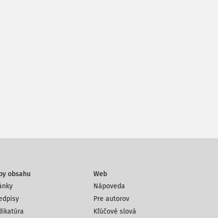
py obsahu
Web
ánky
Nápoveda
edpisy
Pre autorov
dikatúra
Kľúčové slová