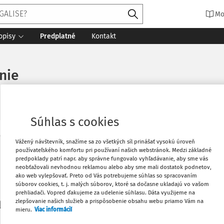
Mo
opisy
Predplatné
Kontakt
nie
Súhlas s cookies
Vytlačiť
Vážený návštevník, snažíme sa zo všetkých síl prinášať vysokú úroveň
Máte predplatné?
Prihláste sa
používateľského komfortu pri používaní našich webstránok. Medzi základné
predpoklady patrí napr. aby správne fungovalo vyhľadávanie, aby sme vás
neobťažovali nevhodnou reklamou alebo aby sme mali dostatok podnetov,
Obľúbené
ako web vylepšovať. Preto od Vás potrebujeme súhlas so spracovaním
súborov cookies, t. j. malých súborov, ktoré sa dočasne ukladajú vo vašom
prehliadači. Vopred ďakujeme za udelenie súhlasu. Dáta využijeme na
Stiahnuť
zlepšovanie našich služieb a prispôsobenie obsahu webu priamo Vám na
li len začiatok...
mieru.
Viac informácií