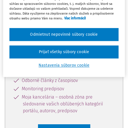
súhlas so spracovaním súborov cookies, t. j. malých súborov, ktoré sa
Celý odborný obsah z tejto oblasti je
dočasne ukladajú vo vašom prehliadači. Vopred ďakujeme za udelenie
súhlasu. Dáta využijeme na zlepšovanie našich služieb a prispôsobenie
dostupný predplatiteľom portálu.
obsahu webu priamo Vám na mieru.
Viac informácií
Odomknite si prístup k odbornému
Odmietnut nepovinné súbory cookie
obsahu a získajte prístup na 10 dní
zdarma, stačí sa len zaregistrovať.
Prijať všetky súbory cookie
Vďaka registrácii získate prístup aj k
Nastavenia súborov cookie
vybranému obsahu:
Odborné články z časopisov
Monitoring predpisov
Moja kancelária – osobná zóna pre
sledovanie vašich obľúbených kategórií
portálu, autorov, predpisov