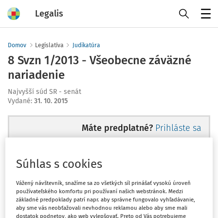
Legalis
Menu
Domov
Legislatíva
Judikatúra
8 Svzn 1/2013 - Všeobecne záväzné
nariadenie
Najvyšší súd SR - senát
Vydané
:
31. 10. 2015
Máte predplatné?
Prihláste sa
Súhlas s cookies
Ups, zatiaľ ste si prečítali len
Vážený návštevník, snažíme sa zo všetkých síl prinášať vysokú úroveň
používateľského komfortu pri používaní našich webstránok. Medzi
začiatok...
základné predpoklady patrí napr. aby správne fungovalo vyhľadávanie,
aby sme vás neobťažovali nevhodnou reklamou alebo aby sme mali
dostatok podnetov, ako web vylepšovať. Preto od Vás potrebujeme