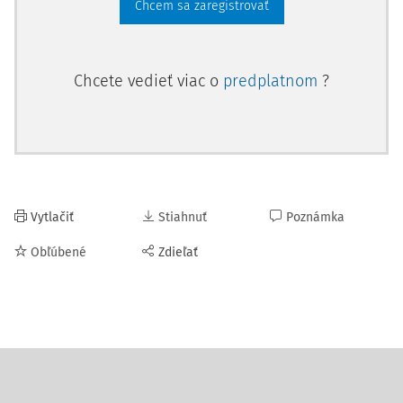
Chcem sa zaregistrovať
Chcete vedieť viac o
predplatnom
?
Vytlačiť
Stiahnuť
Poznámka
Obľúbené
Zdieľať