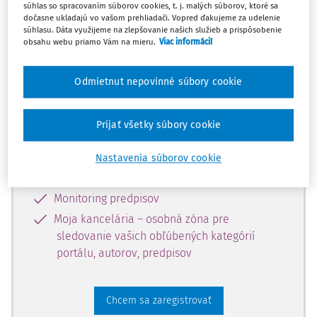
súhlas so spracovaním súborov cookies, t. j. malých súborov, ktoré sa
dostupný predplatiteľom portálu.
dočasne ukladajú vo vašom prehliadači. Vopred ďakujeme za udelenie
súhlasu. Dáta využijeme na zlepšovanie našich služieb a prispôsobenie
obsahu webu priamo Vám na mieru.
Viac informácií
Odomknite si prístup k odbornému
obsahu a získajte prístup na 10 dní
Odmietnut nepovinné súbory cookie
zdarma, stačí sa len zaregistrovať.
Prijať všetky súbory cookie
Vďaka registrácii získate prístup aj k
vybranému obsahu:
Nastavenia súborov cookie
Odborné články z časopisov
Monitoring predpisov
Moja kancelária – osobná zóna pre
sledovanie vašich obľúbených kategórií
portálu, autorov, predpisov
Chcem sa zaregistrovať