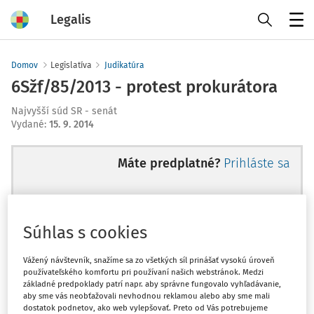
Legalis
Menu
Domov
Legislatíva
Judikatúra
6Sžf/85/2013 - protest prokurátora
Najvyšší súd SR - senát
Vydané
:
15. 9. 2014
Máte predplatné?
Prihláste sa
Súhlas s cookies
Ups, zatiaľ ste si prečítali len
začiatok...
Vážený návštevník, snažíme sa zo všetkých síl prinášať vysokú úroveň
používateľského komfortu pri používaní našich webstránok. Medzi
základné predpoklady patrí napr. aby správne fungovalo vyhľadávanie,
aby sme vás neobťažovali nevhodnou reklamou alebo aby sme mali
Celý odborný obsah z tejto oblasti je
dostatok podnetov, ako web vylepšovať. Preto od Vás potrebujeme