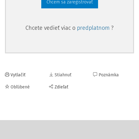
Chcem sa zaregistrovať
Chcete vedieť viac o
predplatnom
?
Vytlačiť
Stiahnuť
Poznámka
Obľúbené
Zdieľať