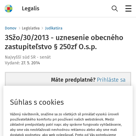
Legalis
Menu
Domov
Legislatíva
Judikatúra
3Sžo/30/2013 - uznesenie obecného
zastupiteľstvo § 250zf O.s.p.
Najvyšší súd SR - senát
Vydané
:
27. 5. 2014
Máte predplatné?
Prihláste sa
Súhlas s cookies
Ups, zatiaľ ste si prečítali len
Vážený návštevník, snažíme sa zo všetkých síl prinášať vysokú úroveň
používateľského komfortu pri používaní našich webstránok. Medzi
začiatok...
základné predpoklady patrí napr. aby správne fungovalo vyhľadávanie,
aby sme vás neobťažovali nevhodnou reklamou alebo aby sme mali
dostatok podnetov, ako web vylepšovať. Preto od Vás potrebujeme