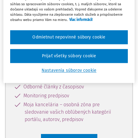
súhlas so spracovaním súborov cookies, t. j. malých súborov, ktoré sa
Celý odborný obsah z tejto oblasti je
dočasne ukladajú vo vašom prehliadači. Vopred ďakujeme za udelenie
súhlasu. Dáta využijeme na zlepšovanie našich služieb a prispôsobenie
dostupný predplatiteľom portálu.
obsahu webu priamo Vám na mieru.
Viac informácií
Odomknite si prístup k odbornému
Odmietnut nepovinné súbory cookie
obsahu a získajte prístup na 10 dní
zdarma, stačí sa len zaregistrovať.
Prijať všetky súbory cookie
Vďaka registrácii získate prístup aj k
Nastavenia súborov cookie
vybranému obsahu:
Odborné články z časopisov
Monitoring predpisov
Moja kancelária – osobná zóna pre
sledovanie vašich obľúbených kategórií
portálu, autorov, predpisov