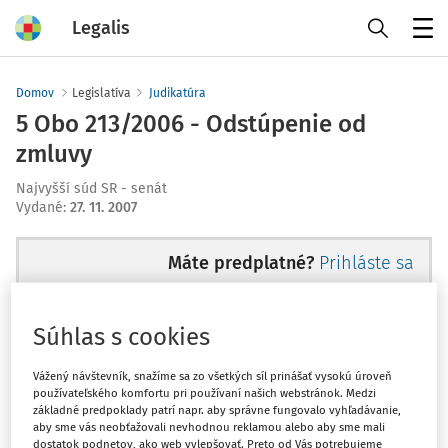
Legalis
Menu
Domov
Legislatíva
Judikatúra
5 Obo 213/2006 - Odstúpenie od
zmluvy
Najvyšší súd SR - senát
Vydané
:
27. 11. 2007
Máte predplatné?
Prihláste sa
Súhlas s cookies
Ups, zatiaľ ste si prečítali len
Vážený návštevník, snažíme sa zo všetkých síl prinášať vysokú úroveň
používateľského komfortu pri používaní našich webstránok. Medzi
začiatok...
základné predpoklady patrí napr. aby správne fungovalo vyhľadávanie,
aby sme vás neobťažovali nevhodnou reklamou alebo aby sme mali
dostatok podnetov, ako web vylepšovať. Preto od Vás potrebujeme