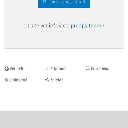
Chcem sa zaregistrovať
Chcete vedieť viac o
predplatnom
?
Vytlačiť
Stiahnuť
Poznámka
Obľúbené
Zdieľať