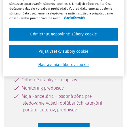
súhlas so spracovaním súborov cookies, t. j. malých súborov, ktoré sa
Celý odborný obsah z tejto oblasti je
dočasne ukladajú vo vašom prehliadači. Vopred ďakujeme za udelenie
súhlasu. Dáta využijeme na zlepšovanie našich služieb a prispôsobenie
dostupný predplatiteľom portálu.
obsahu webu priamo Vám na mieru.
Viac informácií
Odomknite si prístup k odbornému
Odmietnut nepovinné súbory cookie
obsahu a získajte prístup na 10 dní
zdarma, stačí sa len zaregistrovať.
Prijať všetky súbory cookie
Vďaka registrácii získate prístup aj k
Nastavenia súborov cookie
vybranému obsahu:
Odborné články z časopisov
Monitoring predpisov
Moja kancelária – osobná zóna pre
sledovanie vašich obľúbených kategórií
portálu, autorov, predpisov