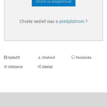
Chcem sa zaregistrovať
Chcete vedieť viac o
predplatnom
?
Vytlačiť
Stiahnuť
Poznámka
Obľúbené
Zdieľať