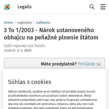
Legalis
Menu
Domov
Legislatíva
Judikatúra
3 To 1/2003 - Nárok ustanoveného
obhajcu na peňažné plnenie štátom
Vyšší vojenský súd Trenčín
Vydané
:
3. 4. 2003
Máte predplatné?
Prihláste sa
Súhlas s cookies
Ups, zatiaľ ste si prečítali len
Vážený návštevník, snažíme sa zo všetkých síl prinášať vysokú úroveň
používateľského komfortu pri používaní našich webstránok. Medzi
začiatok...
základné predpoklady patrí napr. aby správne fungovalo vyhľadávanie,
aby sme vás neobťažovali nevhodnou reklamou alebo aby sme mali
dostatok podnetov, ako web vylepšovať. Preto od Vás potrebujeme