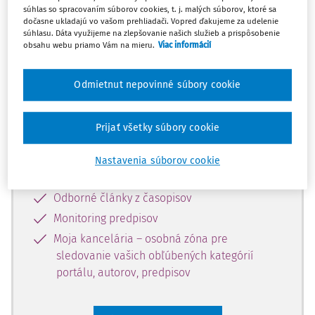
súhlas so spracovaním súborov cookies, t. j. malých súborov, ktoré sa
Celý odborný obsah z tejto oblasti je
dočasne ukladajú vo vašom prehliadači. Vopred ďakujeme za udelenie
súhlasu. Dáta využijeme na zlepšovanie našich služieb a prispôsobenie
dostupný predplatiteľom portálu.
obsahu webu priamo Vám na mieru.
Viac informácií
Odomknite si prístup k odbornému
Odmietnut nepovinné súbory cookie
obsahu a získajte prístup na 10 dní
zdarma, stačí sa len zaregistrovať.
Prijať všetky súbory cookie
Vďaka registrácii získate prístup aj k
Nastavenia súborov cookie
vybranému obsahu:
Odborné články z časopisov
Monitoring predpisov
Moja kancelária – osobná zóna pre
sledovanie vašich obľúbených kategórií
portálu, autorov, predpisov