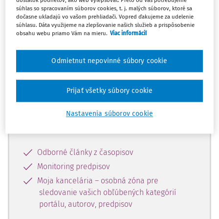
dostatok podnetov, ako web vylepšovať. Preto od Vás potrebujeme
súhlas so spracovaním súborov cookies, t. j. malých súborov, ktoré sa
dočasne ukladajú vo vašom prehliadači. Vopred ďakujeme za udelenie
Celý odborný obsah z tejto oblasti je
súhlasu. Dáta využijeme na zlepšovanie našich služieb a prispôsobenie
obsahu webu priamo Vám na mieru.
Viac informácií
dostupný predplatiteľom portálu.
Odmietnut nepovinné súbory cookie
Odomknite si prístup k odbornému
obsahu a získajte prístup na 10 dní
zdarma, stačí sa len zaregistrovať.
Prijať všetky súbory cookie
Nastavenia súborov cookie
Vďaka registrácii získate prístup aj k
vybranému obsahu:
Odborné články z časopisov
Monitoring predpisov
Moja kancelária – osobná zóna pre
sledovanie vašich obľúbených kategórií
portálu, autorov, predpisov