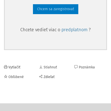
Chcem sa zaregistrovať
Chcete vedieť viac o
predplatnom
?
Vytlačiť
Stiahnuť
Poznámka
Obľúbené
Zdieľať