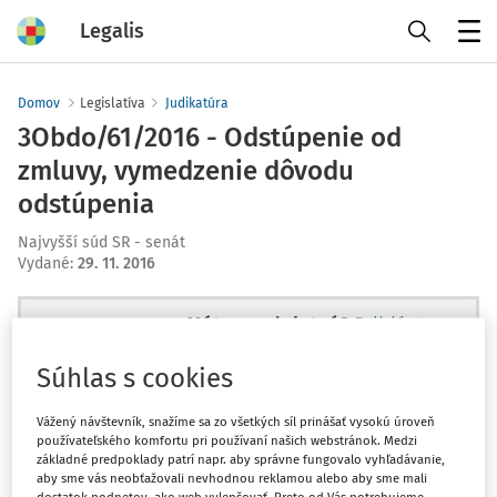
Legalis
Menu
Domov
Legislatíva
Judikatúra
3Obdo/61/2016 - Odstúpenie od
zmluvy, vymedzenie dôvodu
odstúpenia
Najvyšší súd SR - senát
Vydané
:
29. 11. 2016
Máte predplatné?
Prihláste sa
Súhlas s cookies
Vážený návštevník, snažíme sa zo všetkých síl prinášať vysokú úroveň
používateľského komfortu pri používaní našich webstránok. Medzi
Ups, zatiaľ ste si prečítali len
základné predpoklady patrí napr. aby správne fungovalo vyhľadávanie,
začiatok...
aby sme vás neobťažovali nevhodnou reklamou alebo aby sme mali