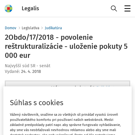
Legalis
Menu
Domov
Legislatíva
Judikatúra
2Obdo/17/2018 - povolenie
reštrukturalizácie - uloženie pokuty 5
000 eur
Najvyšší súd SR - senát
Vydané
:
24. 4. 2018
Máte predplatné?
Prihláste sa
Súhlas s cookies
Vážený návštevník, snažíme sa zo všetkých síl prinášať vysokú úroveň
používateľského komfortu pri používaní našich webstránok. Medzi
Ups, zatiaľ ste si prečítali len
základné predpoklady patrí napr. aby správne fungovalo vyhľadávanie,
začiatok...
aby sme vás neobťažovali nevhodnou reklamou alebo aby sme mali