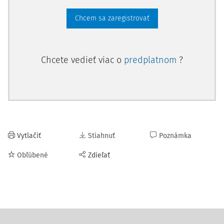
Chcem sa zaregistrovať
Chcete vedieť viac o
predplatnom
?
Vytlačiť
Stiahnuť
Poznámka
Obľúbené
Zdieľať