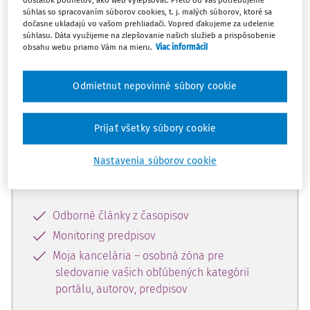
dostatok podnetov, ako web vylepšovať. Preto od Vás potrebujeme
súhlas so spracovaním súborov cookies, t. j. malých súborov, ktoré sa
dočasne ukladajú vo vašom prehliadači. Vopred ďakujeme za udelenie
Celý odborný obsah z tejto oblasti je
súhlasu. Dáta využijeme na zlepšovanie našich služieb a prispôsobenie
obsahu webu priamo Vám na mieru.
Viac informácií
dostupný predplatiteľom portálu.
Odmietnut nepovinné súbory cookie
Odomknite si prístup k odbornému
obsahu a získajte prístup na 10 dní
zdarma, stačí sa len zaregistrovať.
Prijať všetky súbory cookie
Nastavenia súborov cookie
Vďaka registrácii získate prístup aj k
vybranému obsahu:
Odborné články z časopisov
Monitoring predpisov
Moja kancelária – osobná zóna pre
sledovanie vašich obľúbených kategórií
portálu, autorov, predpisov