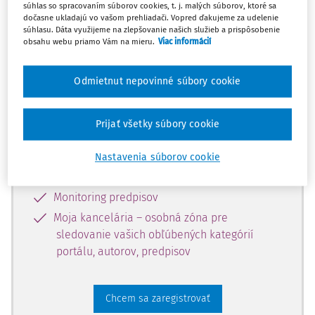
súhlas so spracovaním súborov cookies, t. j. malých súborov, ktoré sa
dostupný predplatiteľom portálu.
dočasne ukladajú vo vašom prehliadači. Vopred ďakujeme za udelenie
súhlasu. Dáta využijeme na zlepšovanie našich služieb a prispôsobenie
obsahu webu priamo Vám na mieru.
Viac informácií
Odomknite si prístup k odbornému
obsahu a získajte prístup na 10 dní
Odmietnut nepovinné súbory cookie
zdarma, stačí sa len zaregistrovať.
Prijať všetky súbory cookie
Vďaka registrácii získate prístup aj k
vybranému obsahu:
Nastavenia súborov cookie
Odborné články z časopisov
Monitoring predpisov
Moja kancelária – osobná zóna pre
sledovanie vašich obľúbených kategórií
portálu, autorov, predpisov
Chcem sa zaregistrovať