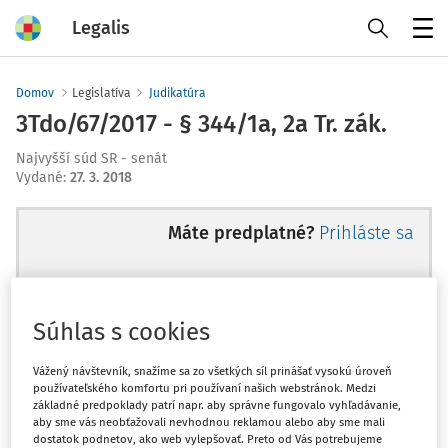
Legalis
Menu
Domov
Legislatíva
Judikatúra
3Tdo/67/2017 - § 344/1a, 2a Tr. zák.
Najvyšší súd SR - senát
Vydané
:
27. 3. 2018
Máte predplatné?
Prihláste sa
Súhlas s cookies
Ups, zatiaľ ste si prečítali len
začiatok...
Vážený návštevník, snažíme sa zo všetkých síl prinášať vysokú úroveň
používateľského komfortu pri používaní našich webstránok. Medzi
základné predpoklady patrí napr. aby správne fungovalo vyhľadávanie,
aby sme vás neobťažovali nevhodnou reklamou alebo aby sme mali
Celý odborný obsah z tejto oblasti je
dostatok podnetov, ako web vylepšovať. Preto od Vás potrebujeme