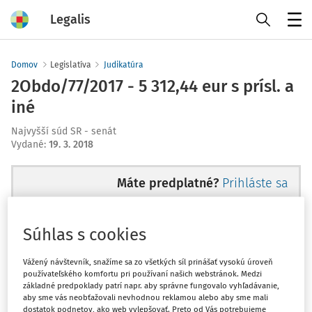
Legalis
Menu
Domov
Legislatíva
Judikatúra
2Obdo/77/2017 - 5 312,44 eur s prísl. a
iné
Najvyšší súd SR - senát
Vydané
:
19. 3. 2018
Máte predplatné?
Prihláste sa
Súhlas s cookies
Ups, zatiaľ ste si prečítali len
Vážený návštevník, snažíme sa zo všetkých síl prinášať vysokú úroveň
používateľského komfortu pri používaní našich webstránok. Medzi
začiatok...
základné predpoklady patrí napr. aby správne fungovalo vyhľadávanie,
aby sme vás neobťažovali nevhodnou reklamou alebo aby sme mali
dostatok podnetov, ako web vylepšovať. Preto od Vás potrebujeme