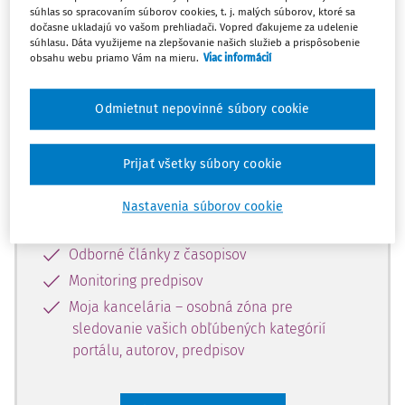
súhlas so spracovaním súborov cookies, t. j. malých súborov, ktoré sa
Celý odborný obsah z tejto oblasti je
dočasne ukladajú vo vašom prehliadači. Vopred ďakujeme za udelenie
súhlasu. Dáta využijeme na zlepšovanie našich služieb a prispôsobenie
dostupný predplatiteľom portálu.
obsahu webu priamo Vám na mieru.
Viac informácií
Odomknite si prístup k odbornému
Odmietnut nepovinné súbory cookie
obsahu a získajte prístup na 10 dní
zdarma, stačí sa len zaregistrovať.
Prijať všetky súbory cookie
Vďaka registrácii získate prístup aj k
Nastavenia súborov cookie
vybranému obsahu:
Odborné články z časopisov
Monitoring predpisov
Moja kancelária – osobná zóna pre
sledovanie vašich obľúbených kategórií
portálu, autorov, predpisov