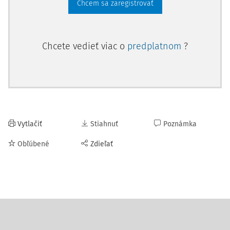
Chcem sa zaregistrovať
Chcete vedieť viac o
predplatnom
?
Vytlačiť
Stiahnuť
Poznámka
Obľúbené
Zdieľať