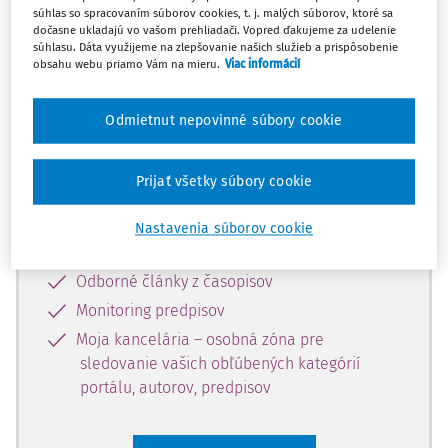
súhlas so spracovaním súborov cookies, t. j. malých súborov, ktoré sa
Celý odborný obsah z tejto oblasti je
dočasne ukladajú vo vašom prehliadači. Vopred ďakujeme za udelenie
súhlasu. Dáta využijeme na zlepšovanie našich služieb a prispôsobenie
dostupný predplatiteľom portálu.
obsahu webu priamo Vám na mieru.
Viac informácií
Odomknite si prístup k odbornému
Odmietnut nepovinné súbory cookie
obsahu a získajte prístup na 10 dní
zdarma, stačí sa len zaregistrovať.
Prijať všetky súbory cookie
Vďaka registrácii získate prístup aj k
Nastavenia súborov cookie
vybranému obsahu:
Odborné články z časopisov
Monitoring predpisov
Moja kancelária – osobná zóna pre
sledovanie vašich obľúbených kategórií
portálu, autorov, predpisov