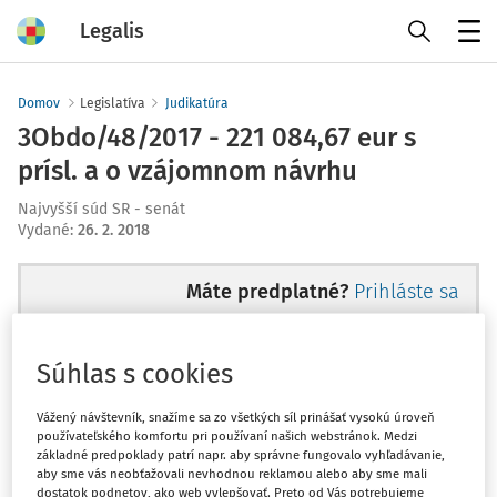
Legalis
Menu
Domov
Legislatíva
Judikatúra
3Obdo/48/2017 - 221 084,67 eur s
prísl. a o vzájomnom návrhu
Najvyšší súd SR - senát
Vydané
:
26. 2. 2018
Máte predplatné?
Prihláste sa
Súhlas s cookies
Ups, zatiaľ ste si prečítali len
Vážený návštevník, snažíme sa zo všetkých síl prinášať vysokú úroveň
používateľského komfortu pri používaní našich webstránok. Medzi
začiatok...
základné predpoklady patrí napr. aby správne fungovalo vyhľadávanie,
aby sme vás neobťažovali nevhodnou reklamou alebo aby sme mali
dostatok podnetov, ako web vylepšovať. Preto od Vás potrebujeme