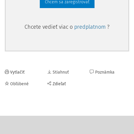
Chcem sa zaregistrovať
Chcete vedieť viac o
predplatnom
?
Vytlačiť
Stiahnuť
Poznámka
Obľúbené
Zdieľať