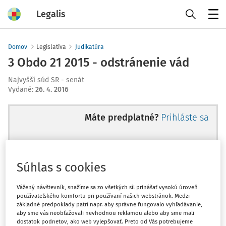
Legalis
Menu
Domov
Legislatíva
Judikatúra
3 Obdo 21 2015 - odstránenie vád
Najvyšší súd SR - senát
Vydané
:
26. 4. 2016
Máte predplatné?
Prihláste sa
Súhlas s cookies
Ups, zatiaľ ste si prečítali len
začiatok...
Vážený návštevník, snažíme sa zo všetkých síl prinášať vysokú úroveň
používateľského komfortu pri používaní našich webstránok. Medzi
základné predpoklady patrí napr. aby správne fungovalo vyhľadávanie,
aby sme vás neobťažovali nevhodnou reklamou alebo aby sme mali
Celý odborný obsah z tejto oblasti je
dostatok podnetov, ako web vylepšovať. Preto od Vás potrebujeme