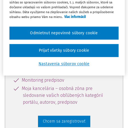
súhlas so spracovaním súborov cookies, t. j. malých súborov, ktoré sa
dostupný predplatiteľom portálu.
dočasne ukladajú vo vašom prehliadači. Vopred ďakujeme za udelenie
súhlasu. Dáta využijeme na zlepšovanie našich služieb a prispôsobenie
obsahu webu priamo Vám na mieru.
Viac informácií
Odomknite si prístup k odbornému
obsahu a získajte prístup na 10 dní
Odmietnut nepovinné súbory cookie
zdarma, stačí sa len zaregistrovať.
Prijať všetky súbory cookie
Vďaka registrácii získate prístup aj k
vybranému obsahu:
Nastavenia súborov cookie
Odborné články z časopisov
Monitoring predpisov
Moja kancelária – osobná zóna pre
sledovanie vašich obľúbených kategórií
portálu, autorov, predpisov
Chcem sa zaregistrovať