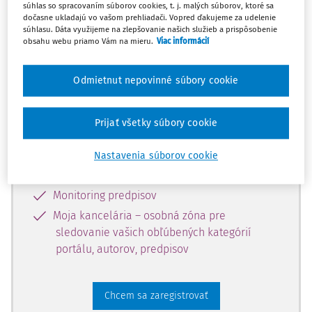
súhlas so spracovaním súborov cookies, t. j. malých súborov, ktoré sa
dostupný predplatiteľom portálu.
dočasne ukladajú vo vašom prehliadači. Vopred ďakujeme za udelenie
súhlasu. Dáta využijeme na zlepšovanie našich služieb a prispôsobenie
obsahu webu priamo Vám na mieru.
Viac informácií
Odomknite si prístup k odbornému
obsahu a získajte prístup na 10 dní
Odmietnut nepovinné súbory cookie
zdarma, stačí sa len zaregistrovať.
Prijať všetky súbory cookie
Vďaka registrácii získate prístup aj k
vybranému obsahu:
Nastavenia súborov cookie
Odborné články z časopisov
Monitoring predpisov
Moja kancelária – osobná zóna pre
sledovanie vašich obľúbených kategórií
portálu, autorov, predpisov
Chcem sa zaregistrovať