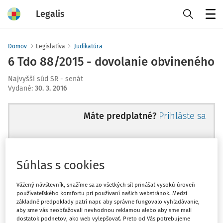
Legalis
Menu
Domov
Legislatíva
Judikatúra
6 Tdo 88/2015 - dovolanie obvineného
Najvyšší súd SR - senát
Vydané
:
30. 3. 2016
Máte predplatné?
Prihláste sa
Súhlas s cookies
Ups, zatiaľ ste si prečítali len
začiatok...
Vážený návštevník, snažíme sa zo všetkých síl prinášať vysokú úroveň
používateľského komfortu pri používaní našich webstránok. Medzi
základné predpoklady patrí napr. aby správne fungovalo vyhľadávanie,
aby sme vás neobťažovali nevhodnou reklamou alebo aby sme mali
Celý odborný obsah z tejto oblasti je
dostatok podnetov, ako web vylepšovať. Preto od Vás potrebujeme