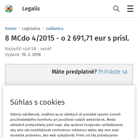
Legalis
Menu
Domov
Legislatíva
Judikatúra
8 MCdo 4/2015 - o 2 691,71 eur s prísl.
Najvyšší súd SR - senát
Vydané
:
15. 3. 2016
Máte predplatné?
Prihláste sa
Súhlas s cookies
Ups, zatiaľ ste si prečítali len
začiatok...
Vážený návštevník, snažíme sa zo všetkých síl prinášať vysokú úroveň
používateľského komfortu pri používaní našich webstránok. Medzi
základné predpoklady patrí napr. aby správne fungovalo vyhľadávanie,
aby sme vás neobťažovali nevhodnou reklamou alebo aby sme mali
Celý odborný obsah z tejto oblasti je
dostatok podnetov, ako web vylepšovať. Preto od Vás potrebujeme