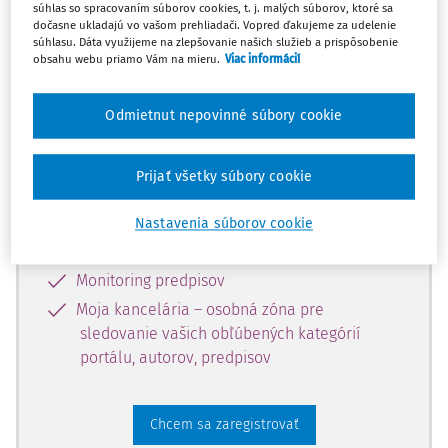
súhlas so spracovaním súborov cookies, t. j. malých súborov, ktoré sa
dostupný predplatiteľom portálu.
dočasne ukladajú vo vašom prehliadači. Vopred ďakujeme za udelenie
súhlasu. Dáta využijeme na zlepšovanie našich služieb a prispôsobenie
obsahu webu priamo Vám na mieru.
Viac informácií
Odomknite si prístup k odbornému
obsahu a získajte prístup na 10 dní
Odmietnut nepovinné súbory cookie
zdarma, stačí sa len zaregistrovať.
Prijať všetky súbory cookie
Vďaka registrácii získate prístup aj k
vybranému obsahu:
Nastavenia súborov cookie
Odborné články z časopisov
Monitoring predpisov
Moja kancelária – osobná zóna pre
sledovanie vašich obľúbených kategórií
portálu, autorov, predpisov
Chcem sa zaregistrovať