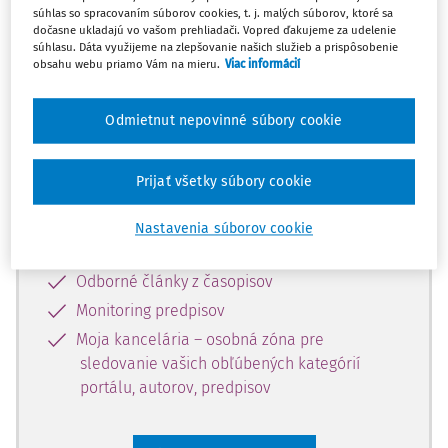
súhlas so spracovaním súborov cookies, t. j. malých súborov, ktoré sa
Celý odborný obsah z tejto oblasti je
dočasne ukladajú vo vašom prehliadači. Vopred ďakujeme za udelenie
súhlasu. Dáta využijeme na zlepšovanie našich služieb a prispôsobenie
dostupný predplatiteľom portálu.
obsahu webu priamo Vám na mieru.
Viac informácií
Odomknite si prístup k odbornému
Odmietnut nepovinné súbory cookie
obsahu a získajte prístup na 10 dní
zdarma, stačí sa len zaregistrovať.
Prijať všetky súbory cookie
Vďaka registrácii získate prístup aj k
Nastavenia súborov cookie
vybranému obsahu:
Odborné články z časopisov
Monitoring predpisov
Moja kancelária – osobná zóna pre
sledovanie vašich obľúbených kategórií
portálu, autorov, predpisov