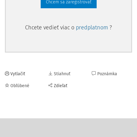
Chcem sa zaregistrovať
Chcete vedieť viac o
predplatnom
?
Vytlačiť
Stiahnuť
Poznámka
Obľúbené
Zdieľať