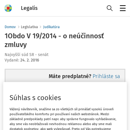
Legalis
Menu
Domov
Legislatíva
Judikatúra
1Obdo V 19/2014 - o neúčinnosť
zmluvy
Najvyšší súd SR - senát
Vydané
:
24. 2. 2016
Máte predplatné?
Prihláste sa
Súhlas s cookies
Ups, zatiaľ ste si prečítali len
Vážený návštevník, snažíme sa zo všetkých síl prinášať vysokú úroveň
používateľského komfortu pri používaní našich webstránok. Medzi
začiatok...
základné predpoklady patrí napr. aby správne fungovalo vyhľadávanie,
aby sme vás neobťažovali nevhodnou reklamou alebo aby sme mali
dostatok podnetov, ako web vylepšovať. Preto od Vás potrebujeme