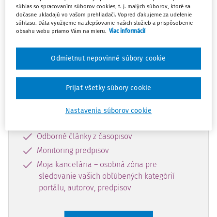
súhlas so spracovaním súborov cookies, t. j. malých súborov, ktoré sa
Celý odborný obsah z tejto oblasti je
dočasne ukladajú vo vašom prehliadači. Vopred ďakujeme za udelenie
súhlasu. Dáta využijeme na zlepšovanie našich služieb a prispôsobenie
dostupný predplatiteľom portálu.
obsahu webu priamo Vám na mieru.
Viac informácií
Odomknite si prístup k odbornému
Odmietnut nepovinné súbory cookie
obsahu a získajte prístup na 10 dní
zdarma, stačí sa len zaregistrovať.
Prijať všetky súbory cookie
Vďaka registrácii získate prístup aj k
Nastavenia súborov cookie
vybranému obsahu:
Odborné články z časopisov
Monitoring predpisov
Moja kancelária – osobná zóna pre
sledovanie vašich obľúbených kategórií
portálu, autorov, predpisov