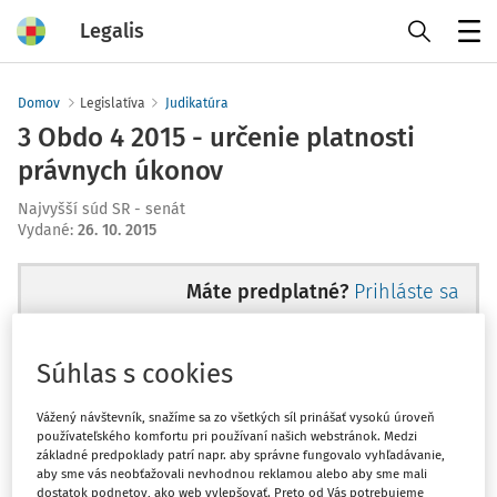
Legalis
Menu
Domov
Legislatíva
Judikatúra
3 Obdo 4 2015 - určenie platnosti
právnych úkonov
Najvyšší súd SR - senát
Vydané
:
26. 10. 2015
Máte predplatné?
Prihláste sa
Súhlas s cookies
Ups, zatiaľ ste si prečítali len
Vážený návštevník, snažíme sa zo všetkých síl prinášať vysokú úroveň
používateľského komfortu pri používaní našich webstránok. Medzi
začiatok...
základné predpoklady patrí napr. aby správne fungovalo vyhľadávanie,
aby sme vás neobťažovali nevhodnou reklamou alebo aby sme mali
dostatok podnetov, ako web vylepšovať. Preto od Vás potrebujeme