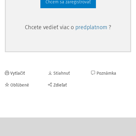
Chcem sa zaregistrovať
Chcete vedieť viac o
predplatnom
?
Vytlačiť
Stiahnuť
Poznámka
Obľúbené
Zdieľať