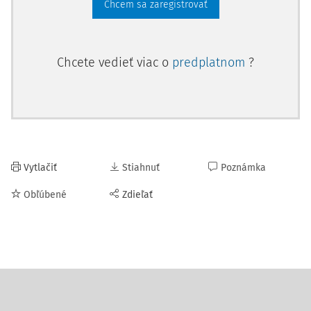
Chcem sa zaregistrovať
Chcete vedieť viac o
predplatnom
?
Vytlačiť
Stiahnuť
Poznámka
Obľúbené
Zdieľať