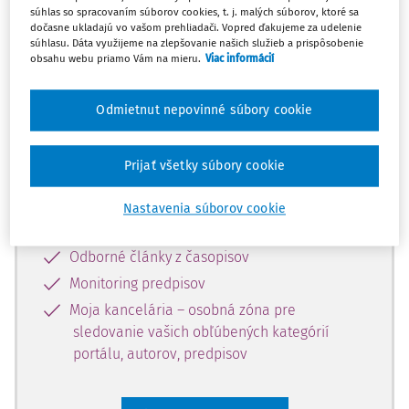
súhlas so spracovaním súborov cookies, t. j. malých súborov, ktoré sa
Celý odborný obsah z tejto oblasti je
dočasne ukladajú vo vašom prehliadači. Vopred ďakujeme za udelenie
súhlasu. Dáta využijeme na zlepšovanie našich služieb a prispôsobenie
dostupný predplatiteľom portálu.
obsahu webu priamo Vám na mieru.
Viac informácií
Odomknite si prístup k odbornému
Odmietnut nepovinné súbory cookie
obsahu a získajte prístup na 10 dní
zdarma, stačí sa len zaregistrovať.
Prijať všetky súbory cookie
Vďaka registrácii získate prístup aj k
Nastavenia súborov cookie
vybranému obsahu:
Odborné články z časopisov
Monitoring predpisov
Moja kancelária – osobná zóna pre
sledovanie vašich obľúbených kategórií
portálu, autorov, predpisov