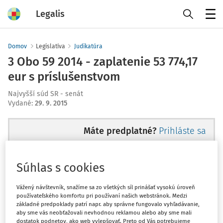
Legalis
Menu
Domov
Legislatíva
Judikatúra
3 Obo 59 2014 - zaplatenie 53 774,17
eur s príslušenstvom
Najvyšší súd SR - senát
Vydané
:
29. 9. 2015
Máte predplatné?
Prihláste sa
Súhlas s cookies
Ups, zatiaľ ste si prečítali len
Vážený návštevník, snažíme sa zo všetkých síl prinášať vysokú úroveň
používateľského komfortu pri používaní našich webstránok. Medzi
začiatok...
základné predpoklady patrí napr. aby správne fungovalo vyhľadávanie,
aby sme vás neobťažovali nevhodnou reklamou alebo aby sme mali
dostatok podnetov, ako web vylepšovať. Preto od Vás potrebujeme