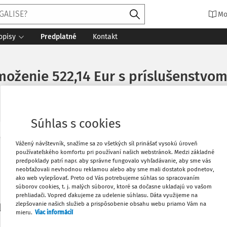
Mo
opisy
Predplatné
Kontakt
oženie 522,14 Eur s príslušenstvo
Súhlas s cookies
Vytlačiť
Vážený návštevník, snažíme sa zo všetkých síl prinášať vysokú úroveň
Máte predplatné?
Prihláste sa
používateľského komfortu pri používaní našich webstránok. Medzi základné
predpoklady patrí napr. aby správne fungovalo vyhľadávanie, aby sme vás
neobťažovali nevhodnou reklamou alebo aby sme mali dostatok podnetov,
Obľúbené
ako web vylepšovať. Preto od Vás potrebujeme súhlas so spracovaním
súborov cookies, t. j. malých súborov, ktoré sa dočasne ukladajú vo vašom
prehliadači. Vopred ďakujeme za udelenie súhlasu. Dáta využijeme na
Stiahnuť
zlepšovanie našich služieb a prispôsobenie obsahu webu priamo Vám na
li len začiatok...
mieru.
Viac informácií