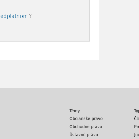
redplatnom
?
Témy
Ty
Občianske právo
Čl
Obchodné právo
Pr
Ústavné právo
Ju