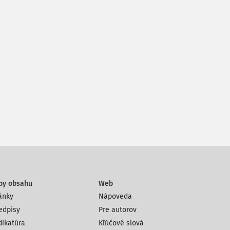
py obsahu
Web
ánky
Nápoveda
edpisy
Pre autorov
dikatúra
Kľúčové slová