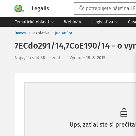
Legalis
Tematické oblasti
Webináre
Legislatíva
Čas
Domov
Legislatíva
Judikatúra
7ECdo291/14,7CoE190/14 - o vym
Najvyšší súd SR - senát
Vydané
:
18. 8. 2015
Ups, zatiaľ ste si prečíta