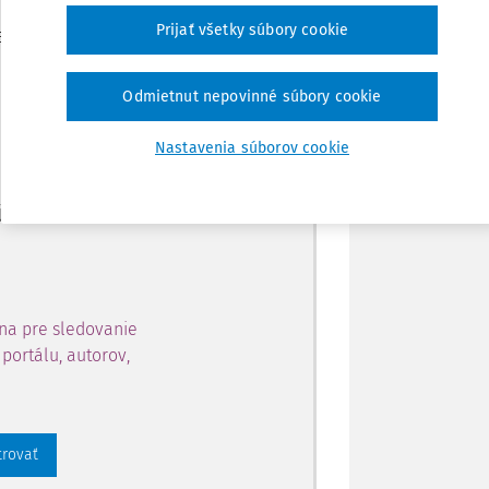
Zdieľať
Prijať všetky súbory cookie
je dostupný predplatiteľom
Poznámka
Odmietnut nepovinné súbory cookie
ahu a získajte prístup na 10
Nastavenia súborov cookie
 zaregistrovať.
 aj k vybranému obsahu:
na pre sledovanie
portálu, autorov,
trovať