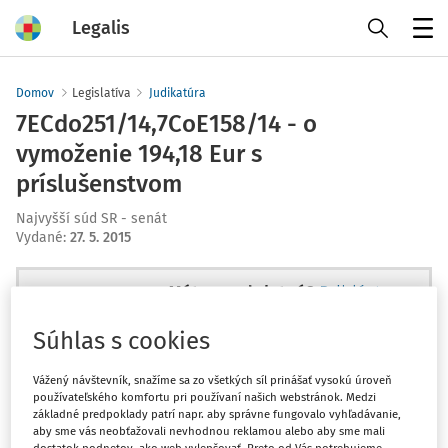
Legalis
Menu
Domov
Legislatíva
Judikatúra
7ECdo251/14,7CoE158/14 - o
vymoženie 194,18 Eur s
príslušenstvom
Najvyšší súd SR - senát
Vydané
:
27. 5. 2015
Máte predplatné?
Prihláste sa
Súhlas s cookies
Vážený návštevník, snažíme sa zo všetkých síl prinášať vysokú úroveň
používateľského komfortu pri používaní našich webstránok. Medzi
Ups, zatiaľ ste si prečítali len
základné predpoklady patrí napr. aby správne fungovalo vyhľadávanie,
začiatok...
aby sme vás neobťažovali nevhodnou reklamou alebo aby sme mali