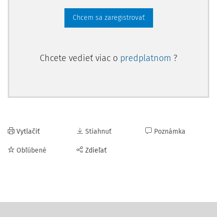
Chcem sa zaregistrovať
Chcete vedieť viac o
predplatnom
?
Vytlačiť
Stiahnuť
Poznámka
Obľúbené
Zdieľať