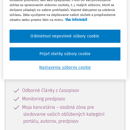
dostatok podnetov, ako web vylepšovať. Preto od Vás potrebujeme
súhlas so spracovaním súborov cookies, t. j. malých súborov, ktoré sa
dočasne ukladajú vo vašom prehliadači. Vopred ďakujeme za udelenie
Celý odborný obsah z tejto oblasti je
súhlasu. Dáta využijeme na zlepšovanie našich služieb a prispôsobenie
obsahu webu priamo Vám na mieru.
Viac informácií
dostupný predplatiteľom portálu.
Odmietnut nepovinné súbory cookie
Odomknite si prístup k odbornému
obsahu a získajte prístup na 10 dní
zdarma, stačí sa len zaregistrovať.
Prijať všetky súbory cookie
Nastavenia súborov cookie
Vďaka registrácii získate prístup aj k
vybranému obsahu:
Odborné články z časopisov
Monitoring predpisov
Moja kancelária – osobná zóna pre
sledovanie vašich obľúbených kategórií
portálu, autorov, predpisov