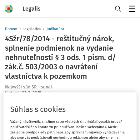
Legalis
Menu
Domov
Legislatíva
Judikatúra
4Sžr/78/2014 - reštitučný nárok,
splnenie podmienok na vydanie
nehnuteľností § 3 ods. 1 písm. d/
zák.č. 503/2003 o navrátení
vlastníctva k pozemkom
Najvyšší súd SR - senát
Vydané
:
31. 3. 2015
Súhlas s cookies
Máte predplatné?
Prihláste sa
Vážený návštevník, snažíme sa zo všetkých síl prinášať vysokú úroveň
používateľského komfortu pri používaní našich webstránok. Medzi
základné predpoklady patrí napr. aby správne fungovalo vyhľadávanie,
aby sme vás neobťažovali nevhodnou reklamou alebo aby sme mali