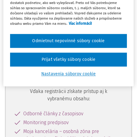
dostatok podnetov, ako web vylepšovať. Preto od Vás potrebujeme
Ups, zatiaľ ste si prečítali len
súhlas so spracovaním súborov cookies, t. j. malých súborov, ktoré sa
začiatok...
dočasne ukladajú vo vašom prehliadači. Vopred ďakujeme za udelenie
súhlasu. Dáta využijeme na zlepšovanie našich služieb a prispôsobenie
obsahu webu priamo Vám na mieru.
Viac informácií
Celý odborný obsah z tejto oblasti je
Odmietnut nepovinné súbory cookie
dostupný predplatiteľom portálu.
Prijať všetky súbory cookie
Odomknite si prístup k odbornému
obsahu a získajte prístup na 10 dní
Nastavenia súborov cookie
zdarma, stačí sa len zaregistrovať.
Vďaka registrácii získate prístup aj k
vybranému obsahu:
Odborné články z časopisov
Monitoring predpisov
Moja kancelária – osobná zóna pre