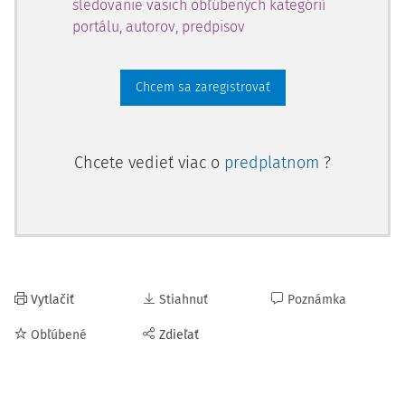
sledovanie vašich obľúbených kategórií
portálu, autorov, predpisov
Chcem sa zaregistrovať
Chcete vedieť viac o
predplatnom
?
Vytlačiť
Stiahnuť
Poznámka
Obľúbené
Zdieľať