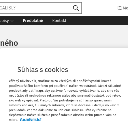
Mo
opisy
Predplatné
Kontakt
eného
Súhlas s cookies
Vytlačiť
Vážený návštevník, snažíme sa zo všetkých síl prinášať vysokú úroveň
Máte predplatné?
Prihláste sa
používateľského komfortu pri používaní našich webstránok. Medzi základné
predpoklady patrí napr. aby správne fungovalo vyhľadávanie, aby sme vás
neobťažovali nevhodnou reklamou alebo aby sme mali dostatok podnetov,
Obľúbené
ako web vylepšovať. Preto od Vás potrebujeme súhlas so spracovaním
súborov cookies, t. j. malých súborov, ktoré sa dočasne ukladajú vo vašom
prehliadači. Vopred ďakujeme za udelenie súhlasu. Dáta využijeme na
Stiahnuť
zlepšovanie našich služieb a prispôsobenie obsahu webu priamo Vám na
li len začiatok...
mieru.
Viac informácií