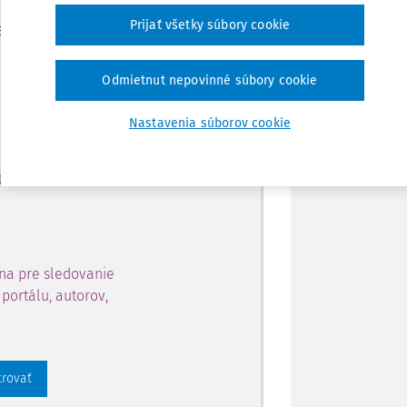
Zdieľať
Prijať všetky súbory cookie
je dostupný predplatiteľom
Poznámka
Odmietnut nepovinné súbory cookie
ahu a získajte prístup na 10
Nastavenia súborov cookie
 zaregistrovať.
 aj k vybranému obsahu:
na pre sledovanie
portálu, autorov,
trovať