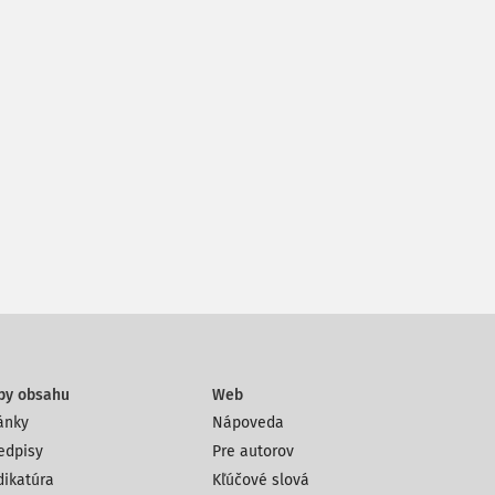
py obsahu
Web
ánky
Nápoveda
edpisy
Pre autorov
dikatúra
Kľúčové slová