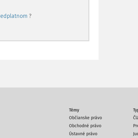
redplatnom
?
Témy
Ty
Občianske právo
Čl
Obchodné právo
Pr
Ústavné právo
Ju