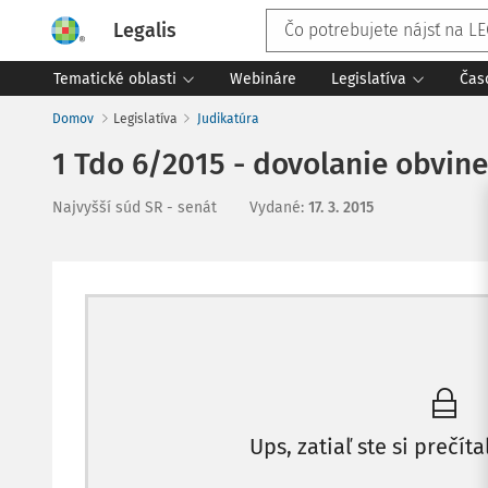
Legalis
Tematické oblasti
Webináre
Legislatíva
Čas
Domov
Legislatíva
Judikatúra
1 Tdo 6/2015 - dovolanie obvin
Najvyšší súd SR - senát
Vydané
:
17. 3. 2015
Ups, zatiaľ ste si prečíta