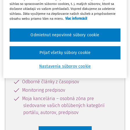
súhlas so spracovaním súborov cookies, t. j. malých súborov, ktoré sa
Celý odborný obsah z tejto oblasti je
dočasne ukladajú vo vašom prehliadači. Vopred ďakujeme za udelenie
súhlasu. Dáta využijeme na zlepšovanie našich služieb a prispôsobenie
dostupný predplatiteľom portálu.
obsahu webu priamo Vám na mieru.
Viac informácií
Odomknite si prístup k odbornému
Odmietnut nepovinné súbory cookie
obsahu a získajte prístup na 10 dní
zdarma, stačí sa len zaregistrovať.
Prijať všetky súbory cookie
Vďaka registrácii získate prístup aj k
Nastavenia súborov cookie
vybranému obsahu:
Odborné články z časopisov
Monitoring predpisov
Moja kancelária – osobná zóna pre
sledovanie vašich obľúbených kategórií
portálu, autorov, predpisov