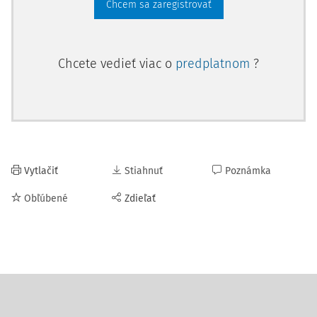
Chcem sa zaregistrovať
Chcete vedieť viac o
predplatnom
?
Vytlačiť
Stiahnuť
Poznámka
Obľúbené
Zdieľať