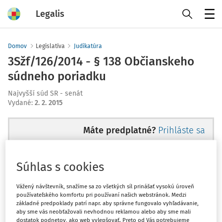
Legalis
Menu
Domov
Legislatíva
Judikatúra
3Sžf/126/2014 - § 138 Občianskeho
súdneho poriadku
Najvyšší súd SR - senát
Vydané
:
2. 2. 2015
Máte predplatné?
Prihláste sa
Súhlas s cookies
Ups, zatiaľ ste si prečítali len
Vážený návštevník, snažíme sa zo všetkých síl prinášať vysokú úroveň
používateľského komfortu pri používaní našich webstránok. Medzi
začiatok...
základné predpoklady patrí napr. aby správne fungovalo vyhľadávanie,
aby sme vás neobťažovali nevhodnou reklamou alebo aby sme mali
dostatok podnetov, ako web vylepšovať. Preto od Vás potrebujeme