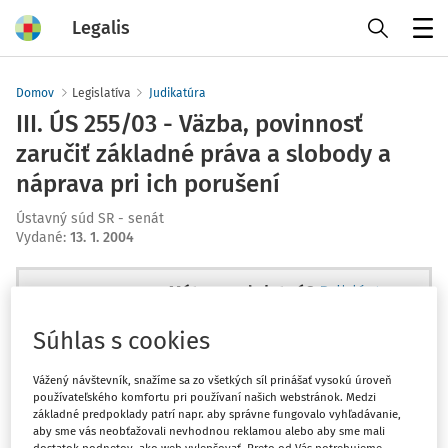
Legalis
Menu
Domov
Legislatíva
Judikatúra
III. ÚS 255/03 - Väzba, povinnosť
zaručiť základné práva a slobody a
náprava pri ich porušení
Ústavný súd SR - senát
Vydané
:
13. 1. 2004
Máte predplatné?
Prihláste sa
Súhlas s cookies
Vážený návštevník, snažíme sa zo všetkých síl prinášať vysokú úroveň
používateľského komfortu pri používaní našich webstránok. Medzi
Ups, zatiaľ ste si prečítali len
základné predpoklady patrí napr. aby správne fungovalo vyhľadávanie,
začiatok...
aby sme vás neobťažovali nevhodnou reklamou alebo aby sme mali