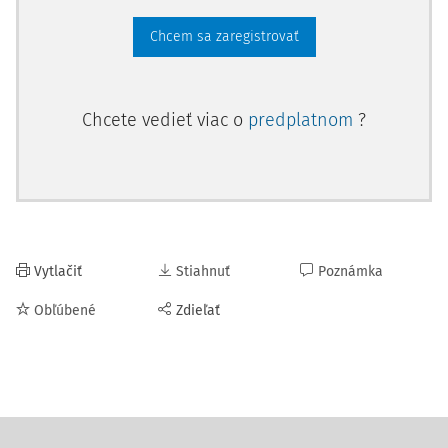
Chcem sa zaregistrovať
Chcete vedieť viac o
predplatnom
?
Vytlačiť
Stiahnuť
Poznámka
Obľúbené
Zdieľať