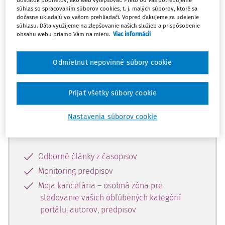
dostatok podnetov, ako web vylepšovať. Preto od Vás potrebujeme
súhlas so spracovaním súborov cookies, t. j. malých súborov, ktoré sa
dočasne ukladajú vo vašom prehliadači. Vopred ďakujeme za udelenie
Celý odborný obsah z tejto oblasti je
súhlasu. Dáta využijeme na zlepšovanie našich služieb a prispôsobenie
obsahu webu priamo Vám na mieru.
Viac informácií
dostupný predplatiteľom portálu.
Odmietnut nepovinné súbory cookie
Odomknite si prístup k odbornému
obsahu a získajte prístup na 10 dní
zdarma, stačí sa len zaregistrovať.
Prijať všetky súbory cookie
Nastavenia súborov cookie
Vďaka registrácii získate prístup aj k
vybranému obsahu:
Odborné články z časopisov
Monitoring predpisov
Moja kancelária – osobná zóna pre
sledovanie vašich obľúbených kategórií
portálu, autorov, predpisov