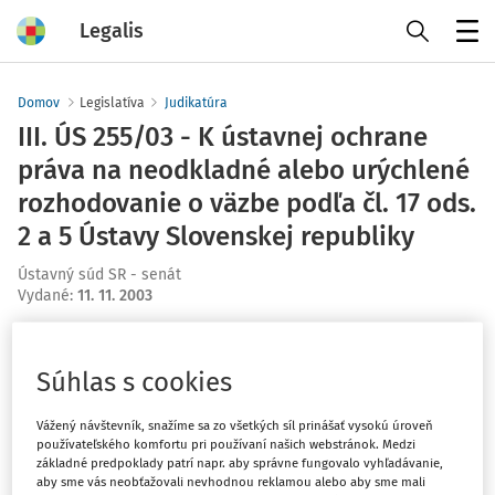
Legalis
Menu
Domov
Legislatíva
Judikatúra
III. ÚS 255/03 - K ústavnej ochrane
práva na neodkladné alebo urýchlené
rozhodovanie o väzbe podľa čl. 17 ods.
2 a 5 Ústavy Slovenskej republiky
Ústavný súd SR - senát
Vydané
:
11. 11. 2003
Máte predplatné?
Prihláste sa
Súhlas s cookies
Vážený návštevník, snažíme sa zo všetkých síl prinášať vysokú úroveň
používateľského komfortu pri používaní našich webstránok. Medzi
základné predpoklady patrí napr. aby správne fungovalo vyhľadávanie,
Ups, zatiaľ ste si prečítali len
aby sme vás neobťažovali nevhodnou reklamou alebo aby sme mali