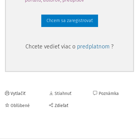
Chcem sa zaregistrovať
Chcete vedieť viac o
predplatnom
?
Vytlačiť
Stiahnuť
Poznámka
Obľúbené
Zdieľať