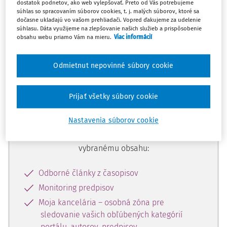
dostatok podnetov, ako web vylepšovať. Preto od Vás potrebujeme
začiatok...
súhlas so spracovaním súborov cookies, t. j. malých súborov, ktoré sa
dočasne ukladajú vo vašom prehliadači. Vopred ďakujeme za udelenie
súhlasu. Dáta využijeme na zlepšovanie našich služieb a prispôsobenie
obsahu webu priamo Vám na mieru.
Viac informácií
Celý odborný obsah z tejto oblasti je
dostupný predplatiteľom portálu.
Odmietnut nepovinné súbory cookie
Odomknite si prístup k odbornému
Prijať všetky súbory cookie
obsahu a získajte prístup na 10 dní
zdarma, stačí sa len zaregistrovať.
Nastavenia súborov cookie
Vďaka registrácii získate prístup aj k
vybranému obsahu:
Odborné články z časopisov
Monitoring predpisov
Moja kancelária – osobná zóna pre
sledovanie vašich obľúbených kategórií
portálu, autorov, predpisov