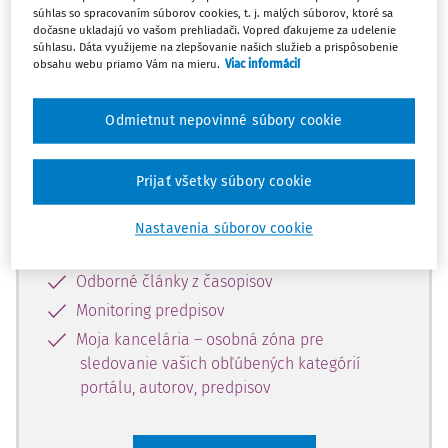
súhlas so spracovaním súborov cookies, t. j. malých súborov, ktoré sa
Celý odborný obsah z tejto oblasti je
dočasne ukladajú vo vašom prehliadači. Vopred ďakujeme za udelenie
súhlasu. Dáta využijeme na zlepšovanie našich služieb a prispôsobenie
dostupný predplatiteľom portálu.
obsahu webu priamo Vám na mieru.
Viac informácií
Odomknite si prístup k odbornému
Odmietnut nepovinné súbory cookie
obsahu a získajte prístup na 10 dní
zdarma, stačí sa len zaregistrovať.
Prijať všetky súbory cookie
Vďaka registrácii získate prístup aj k
Nastavenia súborov cookie
vybranému obsahu:
Odborné články z časopisov
Monitoring predpisov
Moja kancelária – osobná zóna pre
sledovanie vašich obľúbených kategórií
portálu, autorov, predpisov