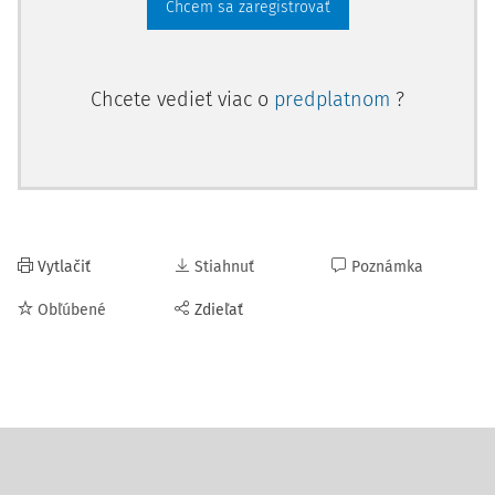
Chcem sa zaregistrovať
Chcete vedieť viac o
predplatnom
?
Vytlačiť
Stiahnuť
Poznámka
Obľúbené
Zdieľať