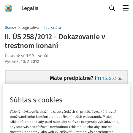
Legalis
Menu
Domov
Legislatíva
Judikatúra
II. ÚS 258/2012 - Dokazovanie v
trestnom konaní
Ústavný súd SR - senát
Vydané
:
10. 7. 2012
Máte predplatné?
Prihláste sa
Súhlas s cookies
Ups, zatiaľ ste si prečítali len
Vážený návštevník, snažíme sa zo všetkých síl prinášať vysokú úroveň
používateľského komfortu pri používaní našich webstránok. Medzi
začiatok...
základné predpoklady patrí napr. aby správne fungovalo vyhľadávanie,
aby sme vás neobťažovali nevhodnou reklamou alebo aby sme mali
dostatok podnetov, ako web vylepšovať. Preto od Vás potrebujeme