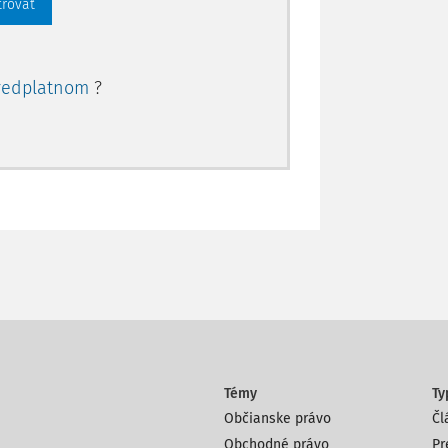
trovať
redplatnom
?
Témy
Ty
Občianske právo
Čl
Obchodné právo
Pr