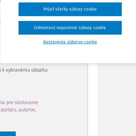
Prijať všetky súbory cookie
Zdieľať
je dostupný predplatiteľom
Odmietnut nepovinné súbory cookie
Poznámka
Nastavenia súborov cookie
ahu a získajte prístup na 10
 zaregistrovať.
 aj k vybranému obsahu:
na pre sledovanie
portálu, autorov,