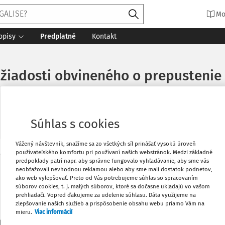
Mo
opisy
Predplatné
Kontakt
 žiadosti obvineného o prepustenie
Súhlas s cookies
Vážený návštevník, snažíme sa zo všetkých síl prinášať vysokú úroveň
používateľského komfortu pri používaní našich webstránok. Medzi základné
Vytlačiť
predpoklady patrí napr. aby správne fungovalo vyhľadávanie, aby sme vás
Máte predplatné?
Prihláste sa
neobťažovali nevhodnou reklamou alebo aby sme mali dostatok podnetov,
ako web vylepšovať. Preto od Vás potrebujeme súhlas so spracovaním
súborov cookies, t. j. malých súborov, ktoré sa dočasne ukladajú vo vašom
Obľúbené
prehliadači. Vopred ďakujeme za udelenie súhlasu. Dáta využijeme na
zlepšovanie našich služieb a prispôsobenie obsahu webu priamo Vám na
mieru.
Viac informácií
Stiahnuť
li len začiatok...