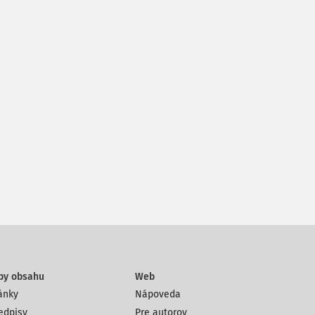
py obsahu
Web
ánky
Nápoveda
edpisy
Pre autorov