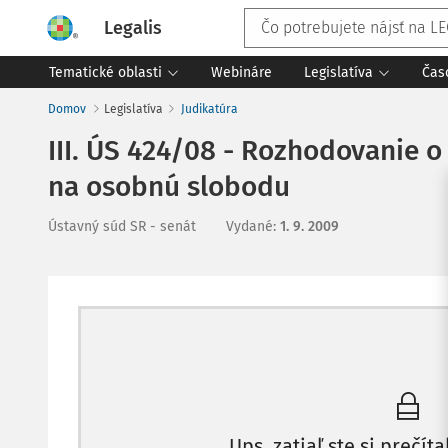
Legalis
Tematické oblasti
Webináre
Legislatíva
Čas
Domov
Legislatíva
Judikatúra
III. ÚS 424/08 - Rozhodovanie o
na osobnú slobodu
Ústavný súd SR - senát
Vydané
:
1. 9. 2009
Ups, zatiaľ ste si prečíta