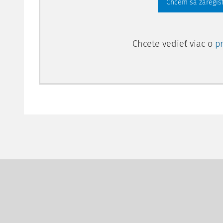
Chcem sa zaregis
Chcete vedieť viac o
p