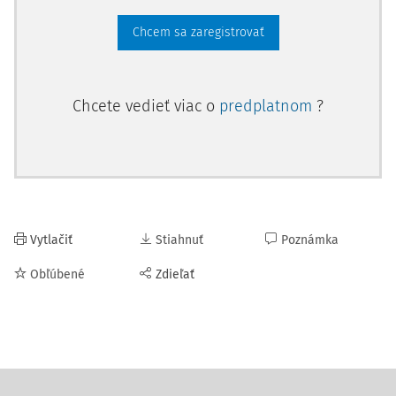
Chcem sa zaregistrovať
Chcete vedieť viac o
predplatnom
?
Vytlačiť
Stiahnuť
Poznámka
Obľúbené
Zdieľať