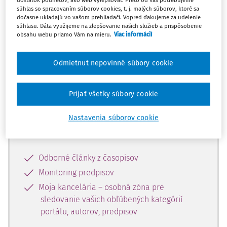
dostatok podnetov, ako web vylepšovať. Preto od Vás potrebujeme
súhlas so spracovaním súborov cookies, t. j. malých súborov, ktoré sa
dočasne ukladajú vo vašom prehliadači. Vopred ďakujeme za udelenie
Celý odborný obsah z tejto oblasti je
súhlasu. Dáta využijeme na zlepšovanie našich služieb a prispôsobenie
obsahu webu priamo Vám na mieru.
Viac informácií
dostupný predplatiteľom portálu.
Odmietnut nepovinné súbory cookie
Odomknite si prístup k odbornému
obsahu a získajte prístup na 10 dní
zdarma, stačí sa len zaregistrovať.
Prijať všetky súbory cookie
Nastavenia súborov cookie
Vďaka registrácii získate prístup aj k
vybranému obsahu:
Odborné články z časopisov
Monitoring predpisov
Moja kancelária – osobná zóna pre
sledovanie vašich obľúbených kategórií
portálu, autorov, predpisov