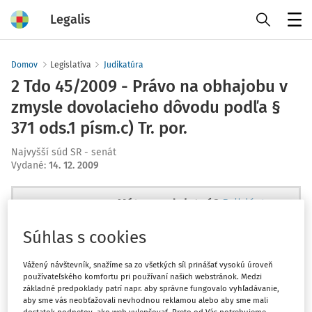
Legalis
Menu
Domov
Legislatíva
Judikatúra
2 Tdo 45/2009 - Právo na obhajobu v
zmysle dovolacieho dôvodu podľa §
371 ods.1 písm.c) Tr. por.
Najvyšší súd SR - senát
Vydané
:
14. 12. 2009
Máte predplatné?
Prihláste sa
Súhlas s cookies
Vážený návštevník, snažíme sa zo všetkých síl prinášať vysokú úroveň
používateľského komfortu pri používaní našich webstránok. Medzi
Ups, zatiaľ ste si prečítali len
základné predpoklady patrí napr. aby správne fungovalo vyhľadávanie,
začiatok...
aby sme vás neobťažovali nevhodnou reklamou alebo aby sme mali