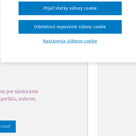
Zdieľať
Prijať všetky súbory cookie
je dostupný predplatiteľom
Poznámka
Odmietnut nepovinné súbory cookie
ahu a získajte prístup na 10
Nastavenia súborov cookie
 zaregistrovať.
 aj k vybranému obsahu:
na pre sledovanie
portálu, autorov,
trovať