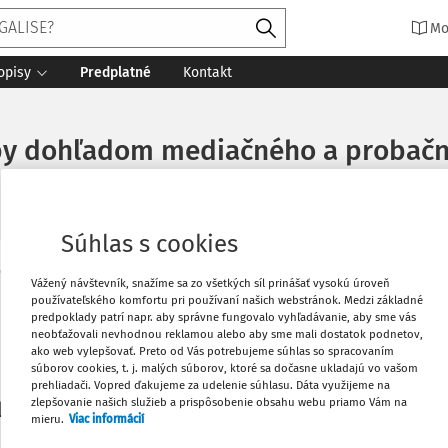
Mo
opisy
Predplatné
Kontakt
zby dohľadom mediačného a probač
Súhlas s cookies
Vytlačiť
Vážený návštevník, snažíme sa zo všetkých síl prinášať vysokú úroveň
Máte predplatné?
Prihláste sa
používateľského komfortu pri používaní našich webstránok. Medzi základné
predpoklady patrí napr. aby správne fungovalo vyhľadávanie, aby sme vás
neobťažovali nevhodnou reklamou alebo aby sme mali dostatok podnetov,
Obľúbené
ako web vylepšovať. Preto od Vás potrebujeme súhlas so spracovaním
súborov cookies, t. j. malých súborov, ktoré sa dočasne ukladajú vo vašom
prehliadači. Vopred ďakujeme za udelenie súhlasu. Dáta využijeme na
Stiahnuť
zlepšovanie našich služieb a prispôsobenie obsahu webu priamo Vám na
li len začiatok...
mieru.
Viac informácií