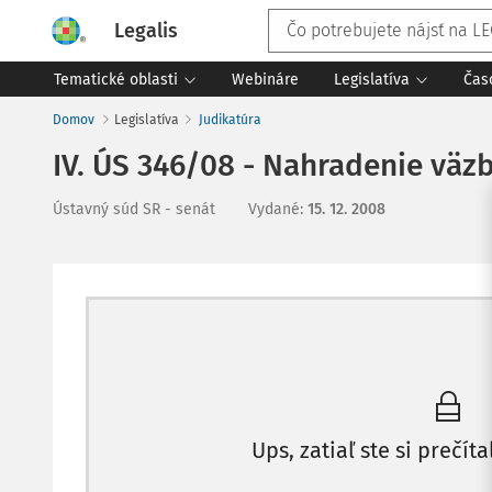
Legalis
Tematické oblasti
Webináre
Legislatíva
Čas
Domov
Legislatíva
Judikatúra
IV. ÚS 346/08 - Nahradenie vä
Ústavný súd SR - senát
Vydané
:
15. 12. 2008
Ups, zatiaľ ste si prečíta