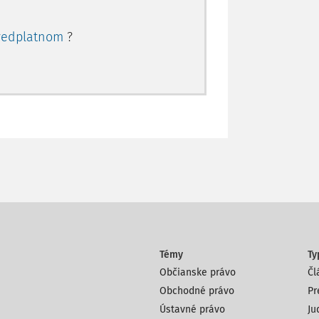
redplatnom
?
Témy
Ty
Občianske právo
Čl
Obchodné právo
Pr
Ústavné právo
Ju