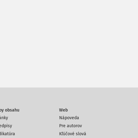
py obsahu
Web
ánky
Nápoveda
edpisy
Pre autorov
dikatúra
Kľúčové slová