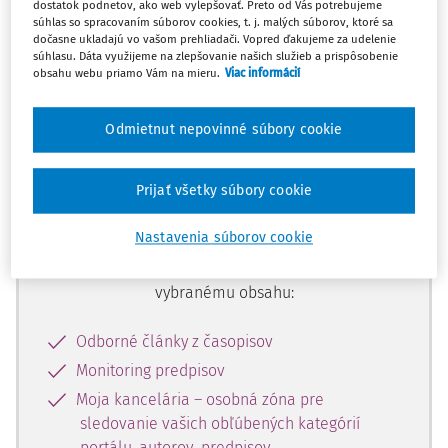
dostatok podnetov, ako web vylepšovať. Preto od Vás potrebujeme
začiatok...
súhlas so spracovaním súborov cookies, t. j. malých súborov, ktoré sa
dočasne ukladajú vo vašom prehliadači. Vopred ďakujeme za udelenie
súhlasu. Dáta využijeme na zlepšovanie našich služieb a prispôsobenie
obsahu webu priamo Vám na mieru.
Viac informácií
Celý odborný obsah z tejto oblasti je
dostupný predplatiteľom portálu.
Odmietnut nepovinné súbory cookie
Odomknite si prístup k odbornému
Prijať všetky súbory cookie
obsahu a získajte prístup na 10 dní
zdarma, stačí sa len zaregistrovať.
Nastavenia súborov cookie
Vďaka registrácii získate prístup aj k
vybranému obsahu:
Odborné články z časopisov
Monitoring predpisov
Moja kancelária – osobná zóna pre
sledovanie vašich obľúbených kategórií
portálu, autorov, predpisov