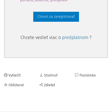
Chcem sa zaregistrovať
Chcete vedieť viac o
predplatnom
?
Vytlačiť
Stiahnuť
Poznámka
Obľúbené
Zdieľať