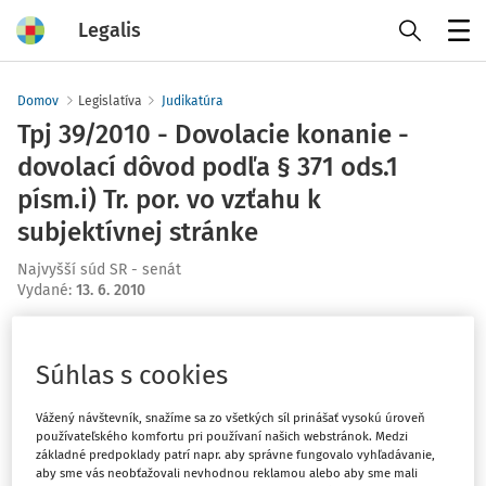
Legalis
Menu
Domov
Legislatíva
Judikatúra
Tpj 39/2010 - Dovolacie konanie -
dovolací dôvod podľa § 371 ods.1
písm.i) Tr. por. vo vzťahu k
subjektívnej stránke
Najvyšší súd SR - senát
Vydané
:
13. 6. 2010
Máte predplatné?
Prihláste sa
Súhlas s cookies
Vážený návštevník, snažíme sa zo všetkých síl prinášať vysokú úroveň
používateľského komfortu pri používaní našich webstránok. Medzi
základné predpoklady patrí napr. aby správne fungovalo vyhľadávanie,
Ups, zatiaľ ste si prečítali len
aby sme vás neobťažovali nevhodnou reklamou alebo aby sme mali