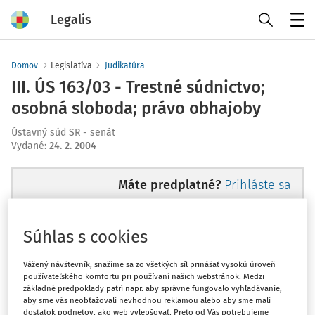
Legalis
Menu
Domov
Legislatíva
Judikatúra
III. ÚS 163/03 - Trestné súdnictvo;
osobná sloboda; právo obhajoby
Ústavný súd SR - senát
Vydané
:
24. 2. 2004
Máte predplatné?
Prihláste sa
Súhlas s cookies
Ups, zatiaľ ste si prečítali len
Vážený návštevník, snažíme sa zo všetkých síl prinášať vysokú úroveň
používateľského komfortu pri používaní našich webstránok. Medzi
začiatok...
základné predpoklady patrí napr. aby správne fungovalo vyhľadávanie,
aby sme vás neobťažovali nevhodnou reklamou alebo aby sme mali
dostatok podnetov, ako web vylepšovať. Preto od Vás potrebujeme