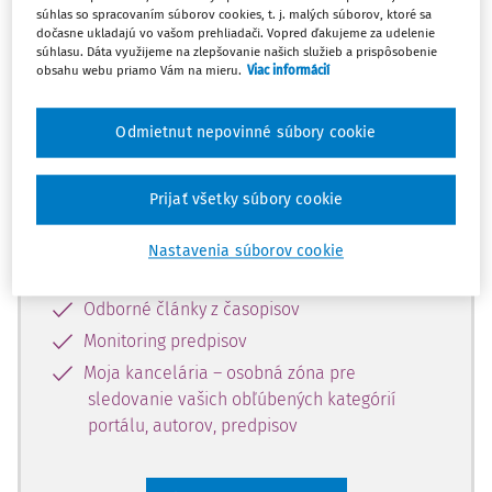
súhlas so spracovaním súborov cookies, t. j. malých súborov, ktoré sa
Celý odborný obsah z tejto oblasti je
dočasne ukladajú vo vašom prehliadači. Vopred ďakujeme za udelenie
súhlasu. Dáta využijeme na zlepšovanie našich služieb a prispôsobenie
dostupný predplatiteľom portálu.
obsahu webu priamo Vám na mieru.
Viac informácií
Odomknite si prístup k odbornému
Odmietnut nepovinné súbory cookie
obsahu a získajte prístup na 10 dní
zdarma, stačí sa len zaregistrovať.
Prijať všetky súbory cookie
Vďaka registrácii získate prístup aj k
Nastavenia súborov cookie
vybranému obsahu:
Odborné články z časopisov
Monitoring predpisov
Moja kancelária – osobná zóna pre
sledovanie vašich obľúbených kategórií
portálu, autorov, predpisov