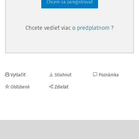
Chcem sa zaregistrovať
Chcete vedieť viac o
predplatnom
?
Vytlačiť
Stiahnuť
Poznámka
Obľúbené
Zdieľať